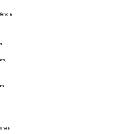
lència
s
ts,
rn
zones