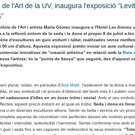
e l'Art de la UV, inaugura l'exposició “Levit
s”
tòria de l'Art i artista María Gómez inaugura a l'Hotel Les Arenes 
a la reflexió entorn de la seda i la dona el proper 8 de juliol a les
èrie d'escultures en guix endurit i tallat, realitzades sense motlles
i 90 cm d'altura. Aquesta exposició pretén iniciar un acte cultural-a
 potenciar iniciatives de “creació artística” en relació amb la
Ruta 
essa l'artista: és la "punta de llança" que seguirà, des d'aquest c
'expositius.
ní plural, relata, en paraules d'
Ana Mafé
, l'esdevenir de la dona a tra
da, el seu embolcall i el procés d'obtenció del teixit més fi i sublim co
int cadascuna d'elles en un ésser íntim i social
. Amb el seu embolcal
lecteix aquest precís instant en el qual es troba.
Seda i dona es fone
una o en diverses escultures alhora. Sentir-se bella i serena és un proc
la completa aquesta de reconèixer-nos perfectes davant els nostres propis
levitat i intensitat, autenticitat i harmonia. Sense conformar-nos amb e
 guix i seda fins a ser capaces de redescobrir la seua essència.
“Tot