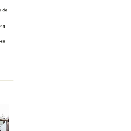
e de
leg
THE