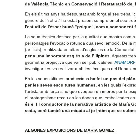
de València Tècnic en Conservació i Restauració del 
En els últims anys ha despuntat amb força el seu treball c
gènere del “retrat” ha estat present sempre en el seu treb
l'estudi de l'ésser humà “psique”, com a component fo
La seua tècnica destaca per la qualitat que mostra com a 
personatges l'evocació rotunda qualsevol emoció. De la ma
(artificis), realitzada en altars d'esglésies de la Comunitat
per a una important església de Filipines.
Aquests treba
geometria projectiva que van ser publicats en:
ANAMORFOS
investigar i es va realitzar amb les tècniques del Renaixe
En les seues últimes produccions
ha fet un pas del plàn
per les seves escultures humanes
, en les quals l'exp
l'artista amb força sinó que evoquen un interès per la ps
el protagonisme recau en les dones que, embolicades en l
és el fil conductor de la narrativa artística de María G
seda, però també una mirada al jo íntim que se submer
ALGUNES EXPOSICIONS DE MARÍA GÓMEZ