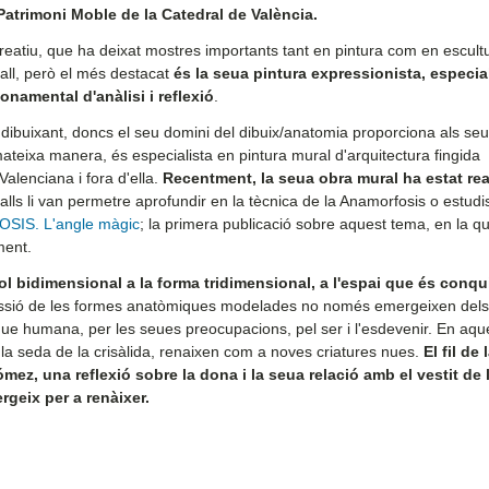
Patrimoni Moble de la Catedral de València.
reatiu, que ha deixat mostres importants tant en pintura com en escultu
all, però el més destacat
és la seua pintura expressionista, especi
namental d'anàlisi i reflexió
.
dibuixant, doncs el seu domini del dibuix/anatomia proporciona als se
teixa manera, és especialista en pintura mural d'arquitectura fingida
 Valenciana i fora d'ella.
Recentment, la seua obra mural ha estat rea
lls li van permetre aprofundir en la tècnica de la Anamorfosis o estudi
IS. L'angle màgic
; la primera publicació sobre aquest tema, en la qu
ment.
ol bidimensional a la forma tridimensional, a l'espai que és conqu
ressió de les formes anatòmiques modelades no només emergeixen dels 
ique humana, per les seues preocupacions, pel ser i l'esdevenir. En aqu
a seda de la crisàlida, renaixen com a noves criatures nues.
El fil de
ómez, una reflexió sobre la dona i la seua relació amb el vestit de 
geix per a renàixer.