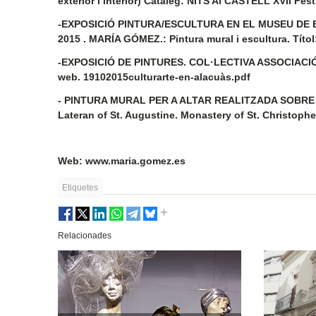
exterior i interior) Catàleg: NITS Al CASTELL XVII Fes
-EXPOSICIÓ PINTURA/ESCULTURA EN EL MUSEU DE BEL
2015 . MARÍA GÓMEZ.: Pintura mural i escultura. Tít
-EXPOSICIÓ DE PINTURES. COL·LECTIVA ASSOCIACIÓ:
web. 19102015culturarte-en-alacuàs.pdf
- PINTURA MURAL PER A ALTAR REALITZADA SOBRE
Lateran of St. Augustine. Monastery of St. Christoph
Web: www.maria.gomez.es
Etiquetes
Relacionades