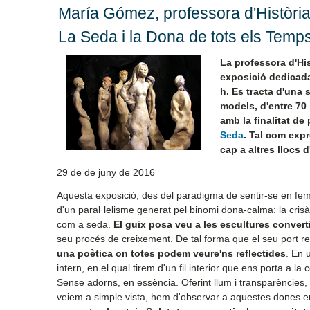
María Gómez, professora d'Història d
La Seda i la Dona de tots els Temp
La professora d'His
exposició dedicada 
h. Es tracta d'una s
models, d'entre 70 
amb la finalitat de
Seda
. Tal com expr
cap a altres llocs d
29 de de juny de 2016
Aquesta exposició, des del paradigma de sentir-se en feme
d'un paral·lelisme generat pel binomi dona-calma: la crisàli
com a seda.
El guix posa veu a les escultures convert
seu procés de creixement. De tal forma que el seu port ref
una poètica on totes podem veure'ns reflectides
. En 
intern, en el qual tirem d'un fil interior que ens porta a 
Sense adorns, en essència. Oferint llum i transparències, 
veiem a simple vista, hem d'observar a aquestes dones en