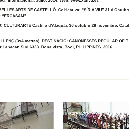
tival Internacional, Julio, 2014. Web: www.xativa.es
LES ARTS DE CASTELLÓ. Col·lectiva: “SÍRIA VIU” 31 d'Octubr
ol: “ERCASAM”.
 CULTURARTE Castillo d'Alaquàs 30 octubre-28 novembre. Catà
 LLENÇ (3x4 metres). DESTINACIÓ: CANONESSES REGULAR OF 
er Lapacan Sud 6333. Bona vista, Bool, PHILIPPINES. 2016.