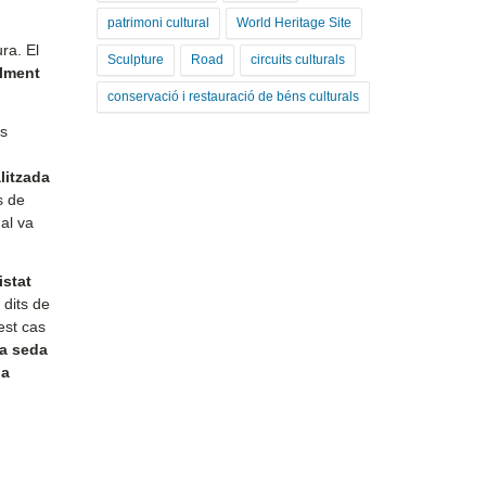
patrimoni cultural
World Heritage Site
ra. El
Sculpture
Road
circuits culturals
alment
conservació i restauració de béns culturals
us
litzada
s de
al va
istat
dits de
est cas
 la seda
la