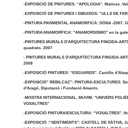
-EXPOSICIÓ DE PINTURES: “APOLOGIA”. Matisse. Valè
-EXPOSICIÓ DE PINTURES I DIBUIXOS: “ULLS DE FERRO”.
-PINTURA PAVIMENTAL ANAMORFICA: DÓNA -2007. Gra
-PINTURA ANAMORFICA: “ANAMORSISMO” en la galeria
-PINTURES MURALS D'ARQUITECTURA FINGIDA-ARTIFICIS
quadrats. 2007
- PINTURES MURALS D'ARQUITECTURA FINGIDA-ARTIFICI
2009
-EXPOSICIÓ PINTURES: “ESGUARDS”. Castillo d'Alaquàs
-EXPOSICIÓ” REBILCAZ”: PINTURA-ESCULTURES. Seu de
d'Aragó, Diputació i Fundació Amants.
-MOSTRA INTERNACIONAL, MUVIM. “UNIVERS POLIÈDR
VOSALTRES”
-EXPOSICIÓ PINTURA/ESCULTURA: “VOSALTRES”. Aten
-EXPOSICIÓ :“SENTIMENTS”: CASTELL DE XÀTIVA, Juliol