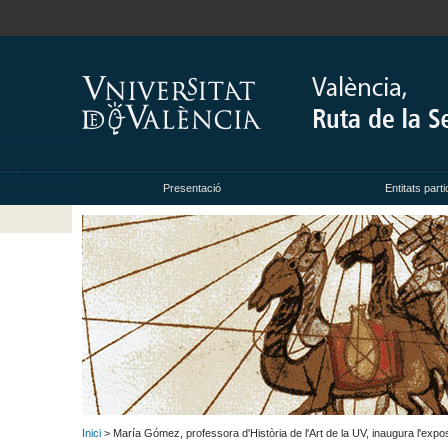
Presentació
Entitats parti
Inici
> María Gómez, professora d'Història de l'Art de la UV, inaugura l'expos