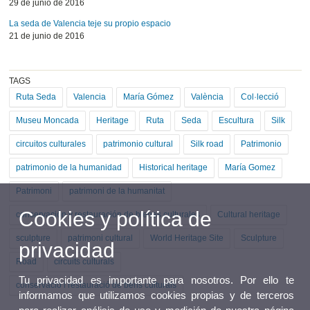
29 de junio de 2016
La seda de Valencia teje su propio espacio
21 de junio de 2016
TAGS
Ruta Seda
Valencia
María Gómez
València
Col·lecció
Museu Moncada
Heritage
Ruta
Seda
Escultura
Silk
circuitos culturales
patrimonio cultural
Silk road
Patrimonio
patrimonio de la humanidad
Historical heritage
María Gomez
Patrimoni
patrimoni de la humanitat
Cookies y política de
conservación y restauración de bienes culturales
Cultural heritage
sculpture
patrimoni cultural
World Heritage Site
Sculpture
privacidad
Road
circuits culturals
Tu privacidad es importante para nosotros. Por ello te
conservació i restauració de béns culturals
informamos que utilizamos cookies propias y de terceros