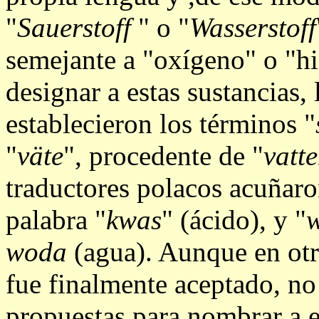
"
Sauerstoff
" o "
Wasserstoff
semejante a "oxígeno" o "h
designar a estas sustancias,
establecieron los términos "
"
väte
", procedente de "
vatt
traductores polacos acuñaro
palabra "
kwas
" (ácido), y "
woda
(agua). Aunque en otr
fue finalmente aceptado, no 
propuestas para nombrar a 