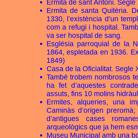
Ermita de sant Antoni. Segle 
Ermita de santa Quitèria. D
1330, l’existència d’un templ
com a refugi i hospital. Tam
va ser hospital de sang.
Església parroquial de la N
1864, espletada en 1936. Ex
1849)
Casa de la Oficialitat. Segle
També trobem nombrosos test
ha fet d’aquestes contrad
assuts, fins 10 molins hidràul
Ermites, alqueries, una i
Caminàs d’origen preromà; 
d’antigues cases romane
arqueològics que ja hem es
Museu Municipal amb una bo