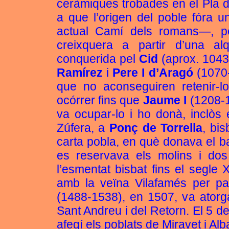
ceràmiques trobades en el Pla de
a que l’origen del poble fóra 
actual Camí dels romans—, p
creixquera a partir d’una a
conquerida pel
Cid
(aprox. 1043
Ramírez
i
Pere I d’Aragó
(1070-
que no aconseguiren retenir-lo
ocórrer fins que
Jaume I
(1208-1
va ocupar-lo i ho donà, inclòs 
Zúfera, a
Ponç de Torrella
, bi
carta pobla, en què donava el b
es reservava els molins i dos
l’esmentat bisbat fins el segle 
amb la veïna Vilafamés per pa
(1488-1538), en 1507, va atorgar
Sant Andreu i del Retorn. El 5 de
afegí els poblats de Miravet i Alb