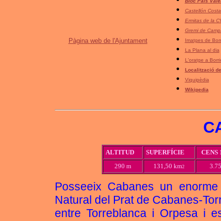
Bloc País Vale
Castellón Cost
Ermitas de la C
Gremi de Campa
Pàgina web de l'Ajuntament
Imatges de Borr
La Plana al dia
L'oratge a Borri
Localització de
Viquipèdia
Wikipedia
C
ALTITUD
SUPERFÍCIE
CENS 
290 m
131,50 km
3.7
2
Posseeix Cabanes un enorme t
Natural del Prat de Cabanes-Tor
entre Torreblanca i Orpesa i est