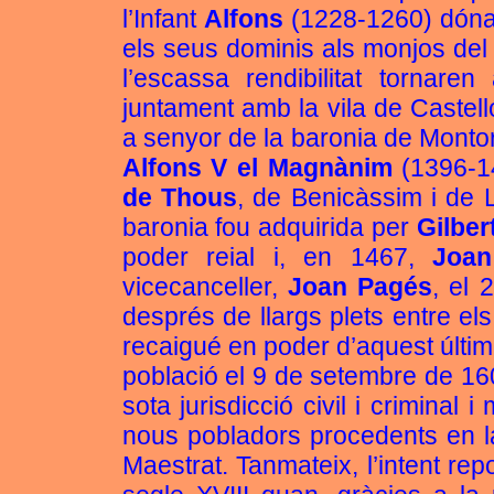
l’Infant
Alfons
(1228-1260) dóna 
els seus dominis als monjos del 
l’escassa rendibilitat tornar
juntament amb la vila de Caste
a senyor de la baronia de Monto
Alfons V el Magnànim
(1396-14
de Thous
, de Benicàssim i de L
baronia fou adquirida per
Gilber
poder reial i, en 1467,
Joan
vicecanceller,
Joan Pagés
, el 
després de llargs plets entre el
recaigué en poder d’aquest últi
població el 9 de setembre de 16
sota jurisdicció civil i criminal 
nous pobladors procedents en la 
Maestrat. Tanmateix, l’intent rep