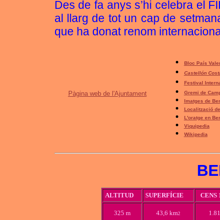
Des de fa anys s’hi celebra el F
al llarg de tot un cap de setman
que ha donat renom internacional 
Bloc País Vale
Castellón Cost
Festival Inter
Pàgina web de l'Ajuntament
Gremi de Camp
Imatges de Be
Localització d
L'oratge en Be
Viquipedia
Wikipedia
BE
ALTITUD
SUPERFÍCIE
CENS 
325 m
43,6 km
1.8
2