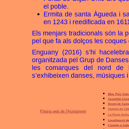
el poble.
Ermita de santa Àgueda i sa
en 1243 i reedificada en 161
Els menjars tradicionals són la p
pel que fa als dolços les coques 
Enguany (2016) s’hi hacelebra
organitzada pel Grup de Danses l
les comarques del nord de l
s’exhibeixen danses, músiques i
Bloc País Vale
Castellón Cost
Gremi de Camp
Imatges de Ca
Pàgina web de l'Ajuntament
La Roma Antig
Localització d
L'oratge a Cab