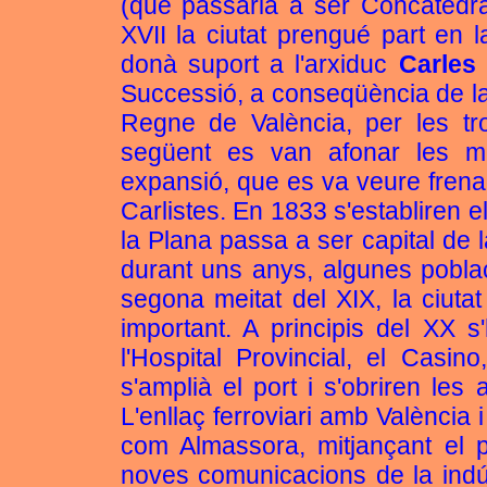
(que passaria a ser Concatedra
XVII la ciutat prengué part en l
donà suport a l'arxiduc
Carles 
Successió, a conseqüència de la
Regne de València, per les t
següent es van afonar les mu
expansió, que es va veure frena
Carlistes. En 1833 s'establiren els
la Plana passa a ser capital de l
durant uns anys, algunes poblac
segona meitat del XIX, la ciu
important. A principis del XX s
l'Hospital Provincial, el Casino
s'amplià el port i s'obriren l
L'enllaç ferroviari amb València
com Almassora, mitjançant el p
noves comunicacions de la indús