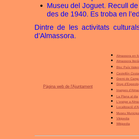
Museu del Joguet. Recull de 
des de 1940. Es troba en l’ed
Dintre de les activitats cultura
d’Almassora.
Almassora en f
Almassora literà
Bloc País Valen
Castellón Cost
Gremi de Campa
Grup d'Espeolo
Pàgina web de l'Ajuntament
Imatges d'Alma
La Plana al dia
L'oratge a Alma
Localització d'
Museu Municipa
Vikipedia
Wikipedia