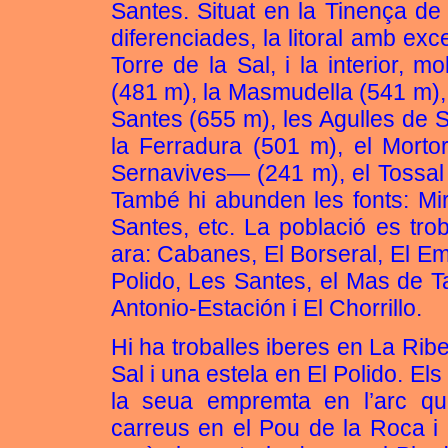
Santes. Situat en la Tinença de
diferenciades, la litoral amb exc
Torre de la Sal, i la interior, 
(481 m), la Masmudella (541 m), 
Santes (655 m), les Agulles de 
la Ferradura (501 m), el Mort
Sernavives— (241 m), el Tossal 
També hi abunden les fonts: Mir
Santes, etc. La població es tro
ara: Cabanes, El Borseral, El Em
Polido, Les Santes, el Mas de T
Antonio-Estación i El Chorrillo.
Hi ha troballes iberes en La Rib
Sal i una estela en El Polido. El
la seua empremta en l’arc qu
carreus en el Pou de la Roca i e