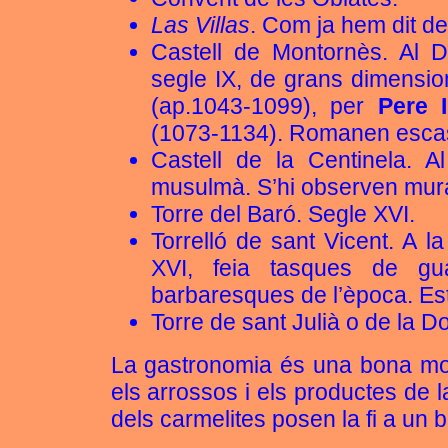
Las Villas
. Com ja hem dit de 
Castell de Montornès. Al D
segle IX, de grans dimensi
(ap.1043-1099), per
Pere I
(1073-1134). Romanen escas
Castell de la Centinela. Al
musulmà. S’hi observen mura
Torre del Baró. Segle XVI.
Torrelló de sant Vicent. A l
XVI, feia tasques de gua
barbaresques de l’època. Es
Torre de sant Julià o de la D
La gastronomia és una bona most
els arrossos i els productes de l
dels carmelites posen la fi a un 