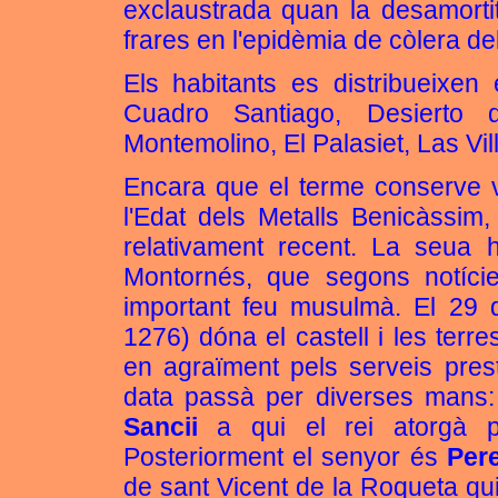
exclaustrada quan la desamortit
frares en l'epidèmia de còlera de
Els habitants es distribueixen
Cuadro Santiago, Desierto 
Montemolino, El Palasiet, Las Vil
Encara que el terme conserve v
l'Edat dels Metalls Benicàssim
relativament recent. La seua h
Montornés, que segons notíci
important feu musulmà. El 29
1276) dóna el castell i les terr
en agraïment pels serveis prest
data passà per diverses mans
Sancii
a qui el rei atorgà p
Posteriorment el senyor és
Per
de sant Vicent de la Roqueta qui