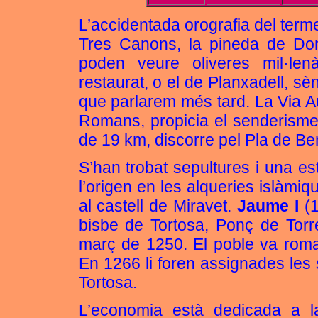
L’accidentada orografia del terme
Tres Canons, la pineda de Don
poden veure oliveres mil·len
restaurat, o el de Planxadell, sè
que parlarem més tard. La Via 
Romans, propicia el senderisme, 
de 19 km, discorre pel Pla de Be
S’han trobat sepultures i una es
l’origen en les alqueries islàmiq
al castell de Miravet.
Jaume I
(1
bisbe de Tortosa, Ponç de Torre
març de 1250. El poble va roma
En 1266 li foren assignades les 
Tortosa.
L’economia està dedicada a la