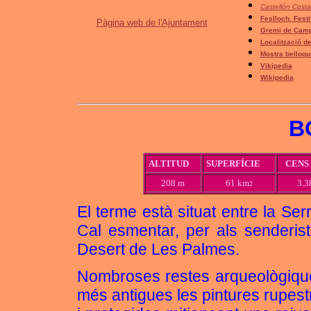
Castellón Cost
Feslloch. Fest
Pàgina web de l'Ajuntament
Gremi de Camp
Localització d
Mostra belloqui
Vikipedia
Wikipedia
B
ALTITUD
SUPERFÍCIE
CENS 
208 m
61 km
3.3
2
El terme està situat entre la Se
Cal esmentar, per als senderist
Desert de Les Palmes.
Nombroses restes arqueològiques 
més antigues les pintures rupest