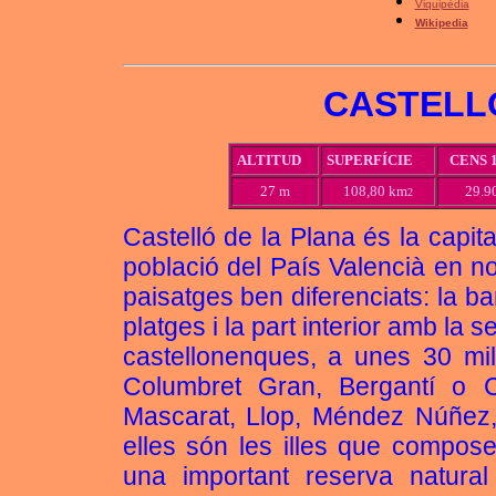
Viquipèdia
Wikipedia
CASTELL
ALTITUD
SUPERFÍCIE
CENS 
27 m
108,80 km
29.9
2
Castelló de la Plana és la capit
població del País Valencià en no
paisatges ben diferenciats: la b
platges i la part interior amb la 
castellonenques, a unes 30 mill
Columbret Gran, Bergantí o Ca
Mascarat, Llop, Méndez Núñez, 
elles són les illes que compos
una important reserva natural