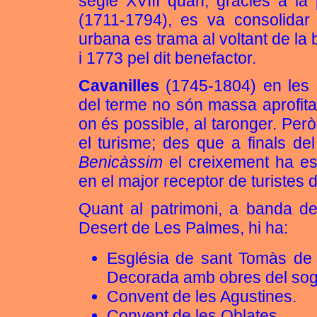
segle XVIII quan, gràcies a l
(1711-1794), es va consolidar e
urbana es trama al voltant de la
i 1773 pel dit benefactor.
Cavanilles
(1745-1804) en les 
del terme no són massa aprofitab
on és possible, al taronger. Però
el turisme; des que a finals de
Benicàssim
el creixement ha est
en el major receptor de turistes
Quant al patrimoni, a banda de
Desert de Les Palmes, hi ha:
Església de sant Tomàs de 
Decorada amb obres del so
Convent de les Agustines.
Convent de les Oblates.