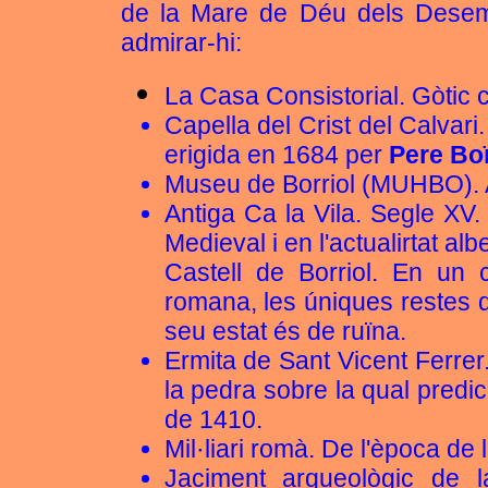
de la Mare de Déu dels Desem
admirar-hi:
La Casa Consistorial. Gòtic ci
Capella del Crist del Calvari.
erigida en 1684 per
Pere Boï
Museu de Borriol (MUHBO). An
Antiga Ca la Vila. Segle XV.
Medieval i en l'actualirtat al
Castell de Borriol. En un
romana, les úniques restes q
seu estat és de ruïna.
Ermita de Sant Vicent Ferre
la pedra sobre la qual predi
de 1410.
Mil·liari romà. De l'època de
Jaciment arqueològic de l