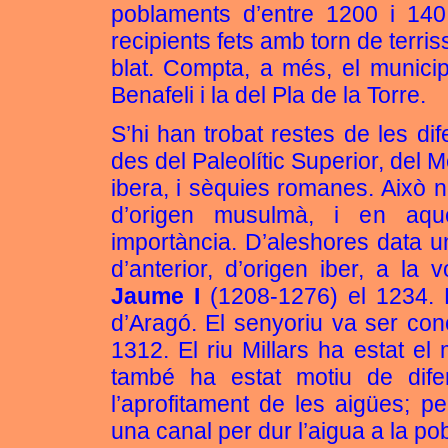
poblaments d’entre 1200 i 140 
recipients fets amb torn de terris
blat. Compta, a més, el municip
Benafeli i la del Pla de la Torre.
S’hi han trobat restes de les di
des del Paleolític Superior, del M
ibera, i sèquies romanes. Això 
d’origen musulmà, i en aqu
importància. D’aleshores data un
d’anterior, d’origen iber, a la 
Jaume I
(1208-1276) el 1234. 
d’Aragó. El senyoriu va ser conc
1312. El riu Millars ha estat el
també ha estat motiu de dife
l’aprofitament de les aigües; pe
una canal per dur l’aigua a la pob