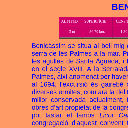
BE
ALTITUD
SUPERFÍCIE
CENS 1
15 m
36,70 km
1.30
2
Benicàssim se situa al bell mig 
serra de les Palmes a la mar. P
les agulles de Santa Àgueda, i 
en el segle XVIII. A la Serrala
Palmes, així anomenat per haver
al 1694; l’excursió és gairebé 
diverses ermites, com ara la del
millor conservada actualment
obres d’art propietat de la cong
pot tastar el famós
Licor Car
congregació d'aquest convent f