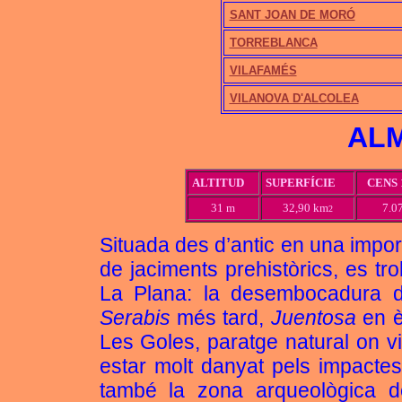
SANT JOAN DE MORÓ
TORREBLANCA
VILAFAMÉS
VILANOVA D'ALCOLEA
AL
ALTITUD
SUPERFÍCIE
CENS 
31 m
32,90 km
7.0
2
Situada des d’antic en una import
de jaciments prehistòrics, es tr
La Plana: la desembocadura de
Serabis
més tard,
Juentosa
en è
Les Goles, paratge natural on v
estar molt danyat pels impactes
també la zona arqueològica d