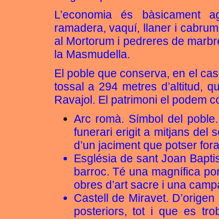
L’economia és bàsicament agrí
ramadera, vaquí, llaner i cabrum
al Mortorum i pedreres de marbre
la Masmudella.
El poble que conserva, en el casc
tossal a 294 metres d’altitud, q
Ravajol. El patrimoni el podem c
Arc romà. Símbol del poble.
funerari erigit a mitjans del 
d’un jaciment que potser fora
Església de sant Joan Baptis
barroc. Té una magnífica port
obres d’art sacre i una ca
Castell de Miravet. D’orige
posteriors, tot i que es t