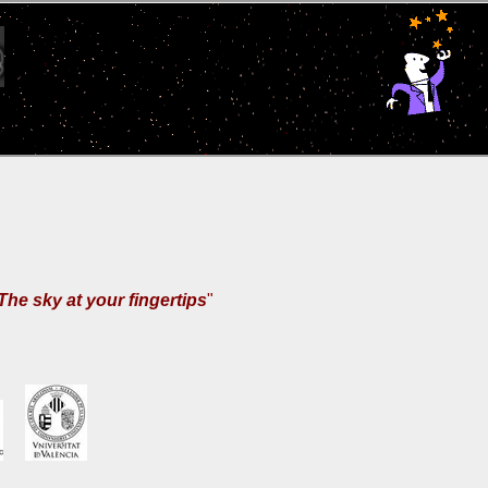
The sky at your fingertips
"