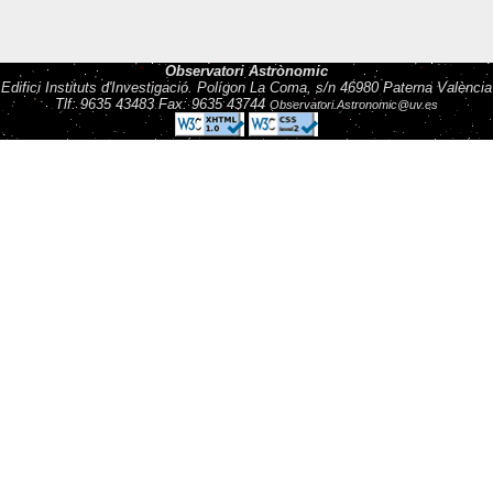
Observatori Astrònomic
Edifici Instituts d'Investigació. Polígon La Coma, s/n 46980 Paterna València
Tlf: 9635 43483 Fax: 9635 43744
Observatori.Astronomic@uv.es