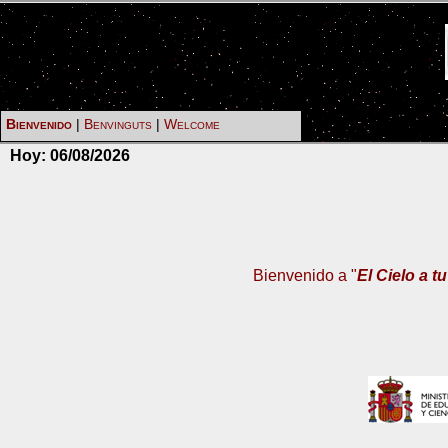
Bienvenido
|
Benvinguts
|
Welcome
Hoy:
06/08/2026
Bienvenido a "
El Cielo a t