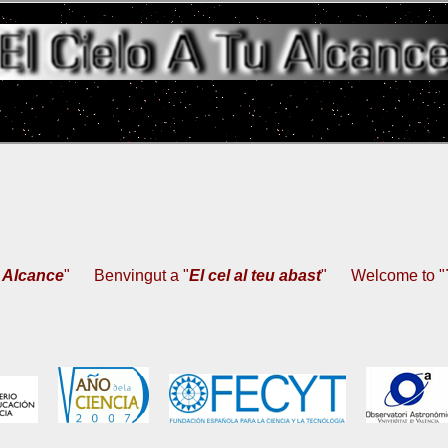
u Alcance
"
Benvingut a "
El cel al teu abast
"
Welcome to "