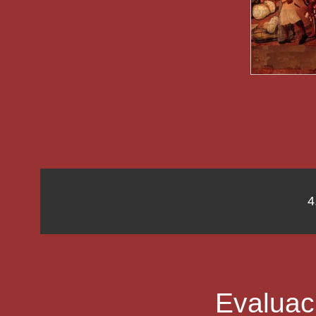
4
Evaluaci