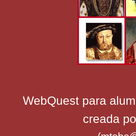
WebQuest para alumn
creada p