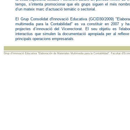
temps, s’intenta promocionar que els grups siguen el més nombr
d’un mateix marc d’actuació temàtic o sectorial.
El Grup Consolida
t
d
'
Innovació Educativa (GCID30/2009) "Elabora
multimedia para la Contabilidad"
es va cons
t
ituir en
2007 y h
projectes d´innovació del Vicerectorat. El seu objetiu es l'elabo
interactius que simulen la documentació apropiada per al reflex
principals operacions empresarials.
Grup d'Innovació Educativa "
Elaboración de Materiales Multimedia para la Contabilidad
". Facultat d
'Econ