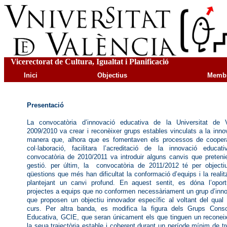
Vicerectorat de Cultura, Igualtat i Planificació
Inici
Objectius
Memb
Presentació
La
convocatòria d’innovació educativa de la Universitat de 
2009/2010 va crear i reconèixer grups estables vinculats a la inn
manera que, alhora que es fomentaven els processos de cooperac
col·laboració, facilitara l’acreditació de la innovació educat
convocatòria de 2010/2011 va introduir alguns canvis que pretenie
gestió. per últim, la convocatòria de 2011/2012 té per objecti
qüestions que més han dificultat la conformació d’equips i la realit
plantejant un canvi profund. En aquest sentit, es dóna l’oportu
projectes a equips que no conformen necessàriament un grup d’inno
que proposen un objectiu innovador específic al voltant del qual 
curs. Per altra banda, es modifica la figura dels Grups Consol
Educativa, GCIE, que seran únicament els que tinguen un reconeix
la seua trajectòria estable i coherent durant un període mínim de t