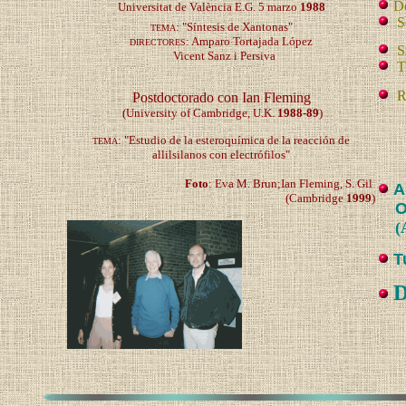
De
Universitat de València E.G. 5 marzo
1988
Se
: "Síntesis de Xantonas"
TEMA
: Amparo Tortajada López
DIRECTORES
Si
Vicent Sanz i Persiva
Tr
Re
Postdoctorado con Ian Fleming
(University of Cambridge, U.K.
1988-89
)
: "Estudio de la esteroquímica de la reacción de
TEMA
allilsilanos con electrófilos"
Foto
: Eva M. Brun;Ian Fleming, S. Gil
A
(Cambridge
1999
)
O
(
T
D