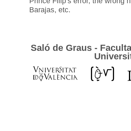
Prince Filip's error, the wrong
Barajas, etc.
Saló de Graus - Facult
Universi