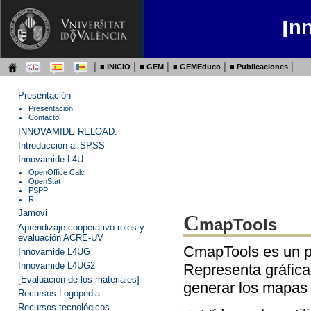
I
n
│ ■
INICIO
│ ■
GEM
│ ■
GEMEduco
│ ■
Publicaciones
│
Presentación
Presentación
Contacto
INNOVAMIDE RELOAD.
Introducción al SPSS
Innovamide L4U
OpenOffice Calc
OpenStat
PSPP
R
Jamovi
C
mapTools
Aprendizaje cooperativo-roles y
evaluación ACRE-UV
CmapTools es un p
Innovamide
L4UG
Innovamide L4UG2
Representa gráfica
[Evaluación de los materiales]
generar los mapas e
Recursos Logopedia
Recursos tecnológicos