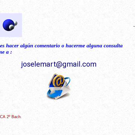
res hacer algún comentario o hacerme alguna consulta
me a :
joselemart
@gmail.com
ICA 2º Bach.