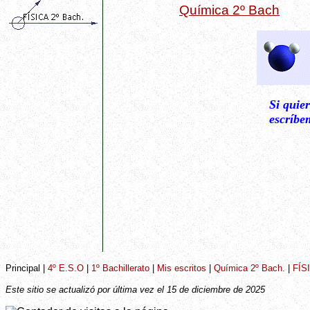
Química 2º Bach
Si quie
escríbe
Principal
|
4º E.S.O
|
1º Bachillerato
|
Mis escritos
|
Química 2º Bach.
|
FÍS
Este sitio se actualizó por última vez el
15 de diciembre de 2025