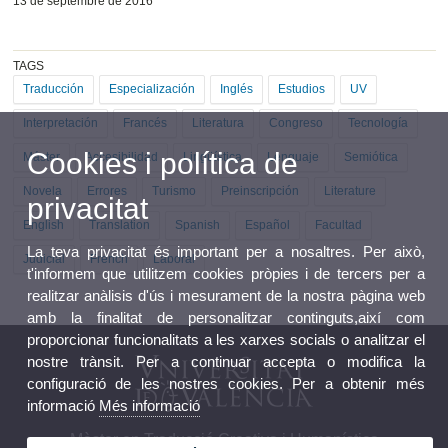
13 de septembre de 2016
TAGS
Traducción
Especialización
Inglés
Estudios
UV
Interpretación
Francés
Literatura
Congreso
Tecnología
Cookies i política de
Máster
Accesibilidad
Lingüística
Lenguaje
Semiótica
Novela
Errores
Turismo
Preinscripción
Literature
privacitat
English
Translation
Spanish
Español
Facultad
La teva privacitat és important per a nosaltres. Per això,
Judicial
French
Laboral
t'informem que utilitzem cookies pròpies i de tercers per a
realitzar anàlisis d'ús i mesurament de la nostra pàgina web
amb la finalitat de personalitzar continguts,així com
proporcionar funcionalitats a les xarxes socials o analitzar el
nostre trànsit. Per a continuar accepta o modifica la
configuració de les nostres cookies. Per a obtenir més
informació
Més informació
Màster en Traducció Creativa i Humanística