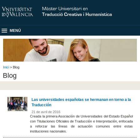
MENÚ
Inici
> Blog
Blog
Las universidades españolas se hermanan en torno a la
Traducción
21 de avril de 2016
Creada la primera Asociación de Universidades del Estado Español
con Titulaciones Oficiales de Traducción e Interpretación, enfocada
a reforzar las líneas de actuación comunes entre estas
instituciones nacionales.