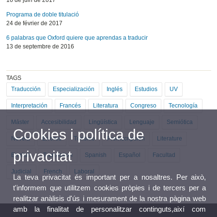
16 de juin de 2017
Programa de doble titulació
24 de février de 2017
6 palabras que Oxford quiere que aprendas a traducir
13 de septembre de 2016
TAGS
Traducción
Especialización
Inglés
Estudios
UV
Interpretación
Francés
Literatura
Congreso
Tecnología
Máster
Accesibilidad
Lingüística
Lenguaje
Semiótica
Cookies i política de
Novela
Errores
Turismo
Preinscripción
Literature
privacitat
English
Translation
Spanish
Español
Facultad
Judicial
French
Laboral
La teva privacitat és important per a nosaltres. Per això,
t'informem que utilitzem cookies pròpies i de tercers per a
realitzar anàlisis d'ús i mesurament de la nostra pàgina web
amb la finalitat de personalitzar continguts,així com