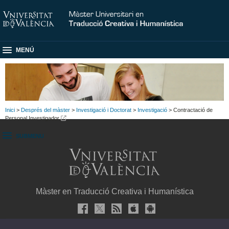
MENÚ
Inici
>
Després del màster
>
Investigació i Doctorat
>
Investigació
> Contractació de
Personal Investigador
SUBMENU
Màster en Traducció Creativa i Humanística