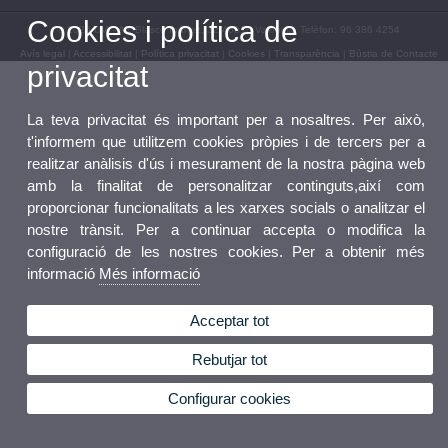
Cookies i política de
© 2026 UV. - Av. Blasco Ibáñez, 32 46010 València. Telèfon: 96 386 4254
Avís legal
|
Accessibilitat
|
Política privacitat
|
Cookies
|
Transparència
|
Bústia de Contacte
privacitat
La teva privacitat és important per a nosaltres. Per això,
t'informem que utilitzem cookies pròpies i de tercers per a
realitzar anàlisis d'ús i mesurament de la nostra pàgina web
amb la finalitat de personalitzar continguts,així com
proporcionar funcionalitats a les xarxes socials o analitzar el
nostre trànsit. Per a continuar accepta o modifica la
configuració de les nostres cookies. Per a obtenir més
informació
Més informació
Acceptar tot
Rebutjar tot
Configurar cookies