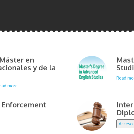
 Máster en
Mast
acionales y de la
Stud
Read mor
ead more...
w Enforcement
Inter
Dipl