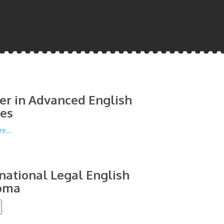
er in Advanced English
ies
e...
national Legal English
oma