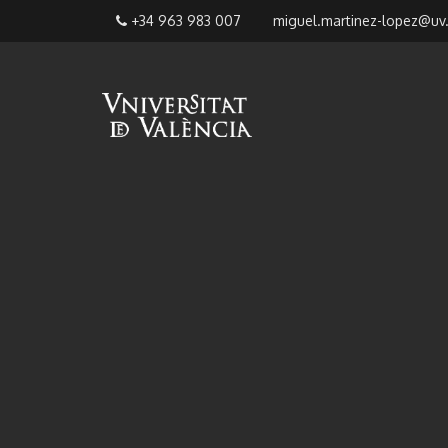
+34 963 983 007
miguel
.martinez
-lopez@
uv