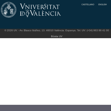
CASTELLANO
ENGLISH
© 2026 UV. - Av. Blasco Ibáñez, 13. 46010 València. Espanya. Tel. UV: (+34) 963 86 41 00
Bústia UV