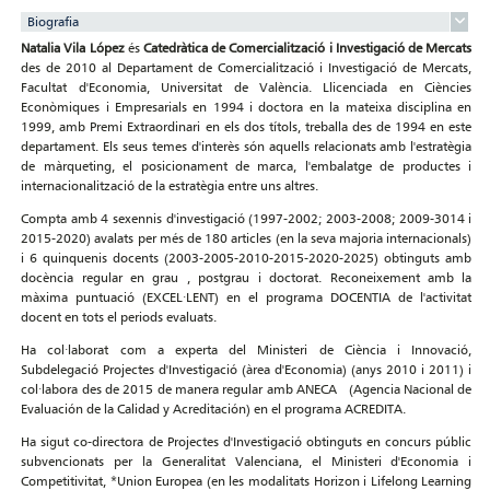
Biografia
Natalia Vila López
és
Catedràtica
de Comercialització i Investigació de Mercats
des de 2010 al Departament de Comercialització i Investigació de Mercats,
Facultat d'Economia, Universitat de València. Llicenciada en Ciències
Econòmiques i Empresarials en 1994 i doctora en la mateixa disciplina en
1999, amb Premi Extraordinari en els dos títols, treballa des de 1994 en este
departament. Els seus temes d'interès són aquells relacionats amb l'estratègia
de màrqueting, el posicionament de marca, l'embalatge de productes i
internacionalització de la estratègia entre uns altres.
Compta amb 4 sexennis d'investigació (1997-2002; 2003-2008; 2009-3014 i
2015-2020) avalats per més de 180 articles (en la seva majoria internacionals)
i 6 quinquenis docents (2003-2005-2010-2015-2020-2025) obtinguts amb
docència regular en grau , postgrau i doctorat. Reconeixement amb la
màxima puntuació (EXCEL·LENT) en el programa DOCENTIA de l'activitat
docent en tots el periods evaluats.
Ha col·laborat com a experta del Ministeri de Ciència i Innovació,
Subdelegació Projectes d'Investigació (àrea d'Economia) (anys 2010 i 2011) i
col·labora des de 2015 de manera regular amb ANECA (Agencia Nacional de
Evaluación de la Calidad y Acreditación) en el programa ACREDITA.
Ha sigut co-directora de Projectes d'Investigació obtinguts en concurs públic
subvencionats per la Generalitat Valenciana, el Ministeri d'Economia i
Competitivitat, *Union Europea (en les modalitats Horizon i Lifelong Learning