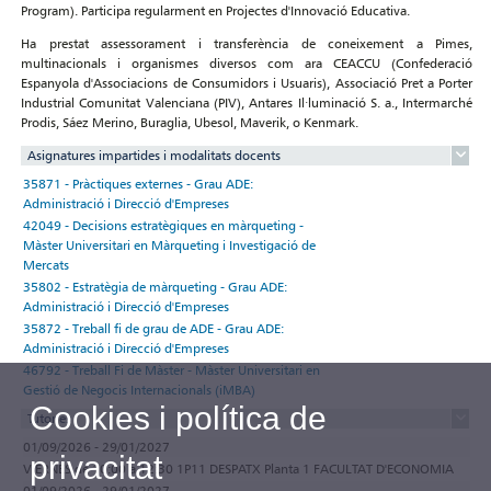
Program). Participa regularment en Projectes d'Innovació Educativa.
Ha prestat assessorament i transferència de coneixement a Pimes,
multinacionals i organismes diversos com ara CEACCU (Confederació
Espanyola d'Associacions de Consumidors i Usuaris), Associació Pret a Porter
Industrial Comunitat Valenciana (PIV), Antares Il·luminació S. a., Intermarché
Prodis, Sáez Merino, Buraglia, Ubesol, Maverik, o Kenmark.
Asignatures impartides i modalitats docents
35871 - Pràctiques externes - Grau ADE:
Administració i Direcció d'Empreses
42049 - Decisions estratègiques en màrqueting -
Màster Universitari en Màrqueting i Investigació de
Mercats
35802 - Estratègia de màrqueting - Grau ADE:
Administració i Direcció d'Empreses
35872 - Treball fi de grau de ADE - Grau ADE:
Administració i Direcció d'Empreses
46792 - Treball Fi de Màster - Màster Universitari en
Gestió de Negocis Internacionals (iMBA)
Cookies i política de
Tutories
01/09/2026 - 29/01/2027
privacitat
VIERNES de 10:00 a 12:30 1P11 DESPATX Planta 1 FACULTAT D'ECONOMIA
01/09/2026 - 29/01/2027