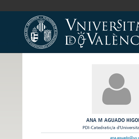
ANA M AGUADO HIGO
PDI-Catedratic/a d'Universit
ana.aguado@uv.