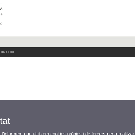
IA
ia
00
3 86 41 00
tat
, t'informem que utilitzem cookies pròpies i de tercers per a realitzar