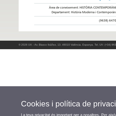
Àrea de coneixement: HISTÒRIA CONTEMPORÀN
Departament: Història Moderna i Contemporàn
(9638) 647
© 2026 UV. - Av. Blasco Ibáñez, 13. 46010 València. Espanya. Tel. UV: (+34) 96
Cookies i política de privaci
La teva privacitat és important per a nosaltres. Per això