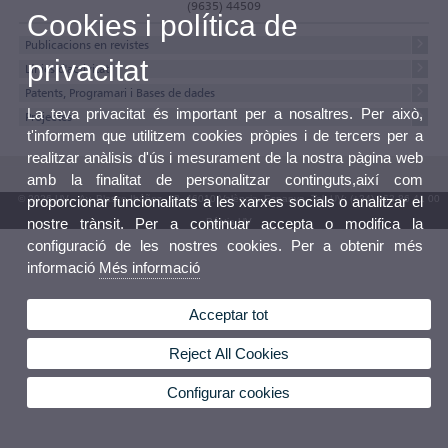
(9635) 44509
Cookies i política de
Publicacions en revistes
privacitat
Línies d'activitat
Patents, Programari i Bases de dades
La teva privacitat és important per a nosaltres. Per això,
Projectes
t'informem que utilitzem cookies pròpies i de tercers per a
realitzar anàlisis d'ús i mesurament de la nostra pàgina web
amb la finalitat de personalitzar continguts,així com
© 2026 UV. - Av. Blasco Ibáñez, 13. 46010 València. Espanya. Tel. UV: (+34) 963 86 41 00
proporcionar funcionalitats a les xarxes socials o analitzar el
nostre trànsit. Per a continuar accepta o modifica la
Bústia UV
configuració de les nostres cookies. Per a obtenir més
informació
Més informació
Acceptar tot
Reject All Cookies
Configurar cookies