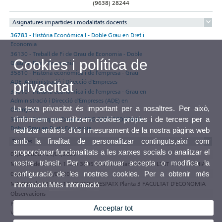
(9638) 28244
Asignatures impartides i modalitats docents
36783 - Història Econòmica I - Doble Grau en Dret i
Economia
36130 - Treball de Fi de Grau de Economia - Doble
Cookies i política de
Grau en Dret i Economia
35810 - Història econòmica i de l'empresa - Grau
ADE: Administració i Direcció d'Empreses
privacitat
35810 - Història econòmica i de l'empresa - Grau en
Administració i Direcció d'Empreses (ADE) en
La teva privacitat és important per a nosaltres. Per això,
Ontinyent
t'informem que utilitzem cookies pròpies i de tercers per a
36778 - Pràctiques Externes PDG DRET-ECONOMIA -
Doble Grau en Dret i Economia
realitzar anàlisis d'ús i mesurament de la nostra pàgina web
amb la finalitat de personalitzar continguts,així com
Tutories
proporcionar funcionalitats a les xarxes socials o analitzar el
01/09/2026 - 29/01/2027
nostre trànsit. Per a continuar accepta o modifica la
MARTES de 09:30 a 12:30 3C05 DESPATX Planta 3 FACULTAT D'ECONOMIA
configuració de les nostres cookies. Per a obtenir més
01/02/2027 - 31/07/2027
MARTES de 10:30 a 13:30 3C05 DESPATX Planta 3 FACULTAT D'ECONOMIA
informació
Més informació
Observacions
Participa en el programa de tutories electròniques de la Universitat de
Acceptar tot
València