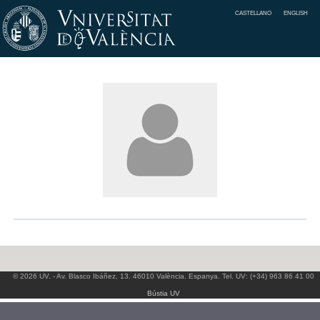
CASTELLANO
ENGLISH
© 2026 UV. - Av. Blasco Ibáñez, 13. 46010 València. Espanya. Tel. UV: (+34) 963 86 41 00
Bústia UV