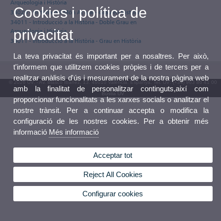
Arqueologia i Història
Cookies i política de
34020 - Història del Món Actual - Grau en Història
34011 - Introducció a la Història - Doble Grau en
privacitat
Arqueologia i Història
34011 - Introducció a la Història - Grau en Història
La teva privacitat és important per a nosaltres. Per això,
t'informem que utilitzem cookies pròpies i de tercers per a
realitzar anàlisis d'ús i mesurament de la nostra pàgina web
© 2026 UV. - Av. Blasco Ibáñez, 13. 46010 València. Espanya. Tel. UV: (+34) 963 86 41 00
amb la finalitat de personalitzar continguts,així com
Bústia UV
proporcionar funcionalitats a les xarxes socials o analitzar el
nostre trànsit. Per a continuar accepta o modifica la
configuració de les nostres cookies. Per a obtenir més
informació
Més informació
Acceptar tot
Reject All Cookies
Configurar cookies