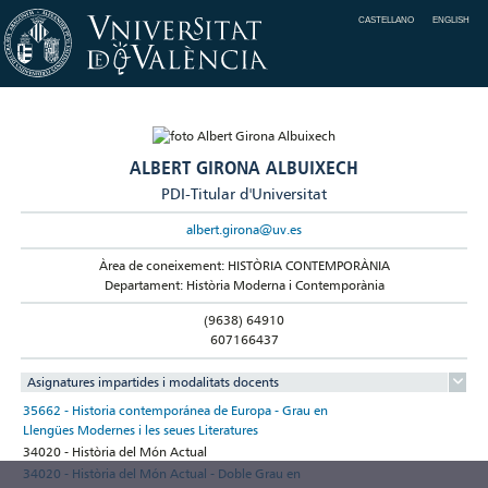
CASTELLANO
ENGLISH
ALBERT GIRONA ALBUIXECH
PDI-Titular d'Universitat
albert.girona@uv.es
Àrea de coneixement: HISTÒRIA CONTEMPORÀNIA
Departament: Història Moderna i Contemporània
(9638) 64910
607166437
Asignatures impartides i modalitats docents
35662 - Historia contemporánea de Europa - Grau en
Llengües Modernes i les seues Literatures
34020 - Història del Món Actual
34020 - Història del Món Actual - Doble Grau en