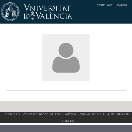
CASTELLANO
ENGLISH
© 2026 UV. - Av. Blasco Ibáñez, 13. 46010 València. Espanya. Tel. UV: (+34) 963 86 41 00
Bústia UV