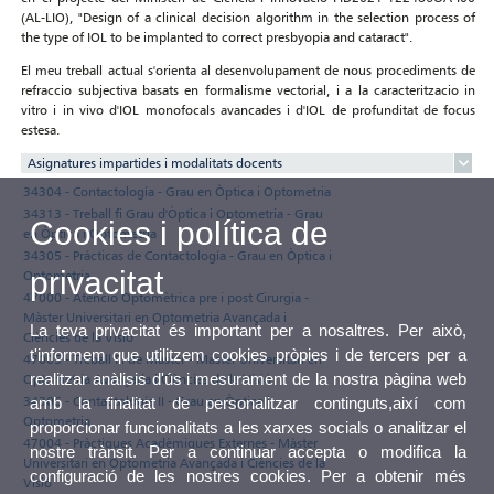
(AL-LIO), "Design of a clinical decision algorithm in the selection process of
the type of IOL to be implanted to correct presbyopia and cataract".
El meu treball actual s'orienta al desenvolupament de nous procediments de
refraccio subjectiva basats en formalisme vectorial, i a la caracteritzacio in
vitro i in vivo d'IOL monofocals avancades i d'IOL de profunditat de focus
estesa.
Asignatures impartides i modalitats docents
34304 - Contactología - Grau en Òptica i Optometria
34313 - Treball fi Grau d'Òptica i Optometria - Grau
Cookies i política de
en Òptica i Optometria
34305 - Prácticas de Contactología - Grau en Òptica i
privacitat
Optometria
47000 - Atenció Optomètrica pre i post Cirurgia -
Màster Universitari en Optometria Avançada i
La teva privacitat és important per a nosaltres. Per això,
Ciències de la Visió
t'informem que utilitzem cookies pròpies i de tercers per a
47005 - Treball Fi de Màster - Màster Universitari en
realitzar anàlisis d'ús i mesurament de la nostra pàgina web
Optometria Avançada i Ciències de la Visió
34306 - Contactología II - Grau en Òptica i
amb la finalitat de personalitzar continguts,així com
Optometria
proporcionar funcionalitats a les xarxes socials o analitzar el
47004 - Pràctiques Acadèmiques Externes - Màster
nostre trànsit. Per a continuar accepta o modifica la
Universitari en Optometria Avançada i Ciències de la
configuració de les nostres cookies. Per a obtenir més
Visió