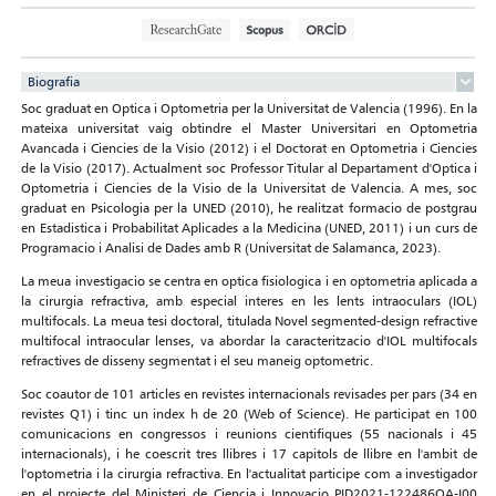
Biografia
Soc graduat en Optica i Optometria per la Universitat de Valencia (1996). En la
mateixa universitat vaig obtindre el Master Universitari en Optometria
Avancada i Ciencies de la Visio (2012) i el Doctorat en Optometria i Ciencies
de la Visio (2017). Actualment soc Professor Titular al Departament d'Optica i
Optometria i Ciencies de la Visio de la Universitat de Valencia. A mes, soc
graduat en Psicologia per la UNED (2010), he realitzat formacio de postgrau
en Estadistica i Probabilitat Aplicades a la Medicina (UNED, 2011) i un curs de
Programacio i Analisi de Dades amb R (Universitat de Salamanca, 2023).
La meua investigacio se centra en optica fisiologica i en optometria aplicada a
la cirurgia refractiva, amb especial interes en les lents intraoculars (IOL)
multifocals. La meua tesi doctoral, titulada Novel segmented-design refractive
multifocal intraocular lenses, va abordar la caracteritzacio d'IOL multifocals
refractives de disseny segmentat i el seu maneig optometric.
Soc coautor de 101 articles en revistes internacionals revisades per pars (34 en
revistes Q1) i tinc un index h de 20 (Web of Science). He participat en 100
comunicacions en congressos i reunions cientifiques (55 nacionals i 45
internacionals), i he coescrit tres llibres i 17 capitols de llibre en l'ambit de
l'optometria i la cirurgia refractiva. En l'actualitat participe com a investigador
en el projecte del Ministeri de Ciencia i Innovacio PID2021-122486OA-I00