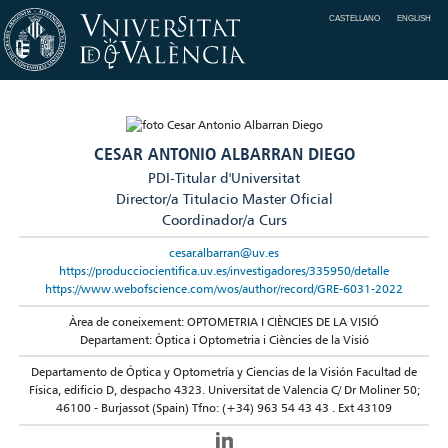
CASTELLANO
ENGLISH
CESAR ANTONIO ALBARRAN DIEGO
PDI-Titular d'Universitat
Director/a Titulacio Master Oficial
Coordinador/a Curs
cesar.albarran@uv.es
https://producciocientifica.uv.es/investigadores/335950/detalle
https://www.webofscience.com/wos/author/record/GRE-6031-2022
Àrea de coneixement: OPTOMETRIA I CIÈNCIES DE LA VISIÓ
Departament: Òptica i Optometria i Ciències de la Visió
Departamento de Óptica y Optometría y Ciencias de la Visión Facultad de
Física, edificio D, despacho 4323. Universitat de Valencia C/ Dr Moliner 50;
46100 - Burjassot (Spain) Tfno: (+34) 963 54 43 43 . Ext 43109