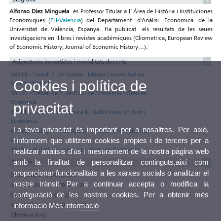
Alfonso Díez Minguela
és Professor Titular a l`Àrea de História i Instituciones
Económiques (
EH-Valencia
) del Departament d'Anàlisi Econòmica de la
Universitat de València, Espanya. Ha publicat els resultats de les seues
investigacions en llibres i revistes académiques (Cliometrica, European Review
of Economic History, Journal of Economic History…).
Asignatures impartides i modalitats docents
46538 - Treball Fi de Màster - Màster Universitari en
Cookies i política de
Societat Digital
36130 - Treball de Fi de Grau de Economia - Grau en
Economia
privacitat
36786 - Història Econòmica II - Doble Grau en Dret i
Economia
La teva privacitat és important per a nosaltres. Per això,
44960 - Trabajo Fin de Máster - Màster Universitari en
Economia
t'informem que utilitzem cookies pròpies i de tercers per a
36108 - Història Econòmica I - Grau en Economia
realitzar anàlisis d'ús i mesurament de la nostra pàgina web
amb la finalitat de personalitzar continguts,així com
Tutories
proporcionar funcionalitats a les xarxes socials o analitzar el
01/09/2026 - 29/01/2027
nostre trànsit. Per a continuar accepta o modifica la
MIÉRCOLES de 11:00 a 12:30
configuració de les nostres cookies. Per a obtenir més
01/09/2026 - 29/01/2027
MIÉRCOLES de 17:30 a 18:30
informació
Més informació
Observacions