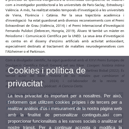
com a investigador postdoctoral a les universitats de Paris-Saclay, Estrasburg i
València. A més, ha realitzat estades temporals d’investigació a les universitats
de Viena, Florència i Catània. Per la seua trajectòria acadèmica i
d'investigació ha estat guardonat amb diversos reconeixements com el Premi
Extraordinari de Grau (València, 2014) i el Premi Internacional d’Investigació
Fernando Pulidori (Debrecen, Hongria, 2019). Álvaro té també un màster en
Periodisme i Comunicació Científica per la UNED. La seua àrea d’investigació
es centra en el disseny d’enzims artificials amb activitat antioxidant,
especialment destinats al tractament de malalties neurodegeneratives com
l’Alzheimer o el Parkinson.
Com a divulgador científic, ha sigut guardonat amb el XXVI Premi Europeu de
Divulgació Científica Estudi General pel seu llibre
L’oxigen: història íntima
Cookies i política de
d’una corrent
(2020), així com amb el Premi Josep Martínez Bisbal (2022). És
també autor del llibre
Historia de los metales que cambiaron el
mundo
(Guadalmazán, 2024) i col·laborador de la revista de
privacitat
divulgació
Mètode
i del pòdcast
A Ciencia Cierta
.
Asignatures impartides i modalitats docents
La teva privacitat és important per a nosaltres. Per això,
t'informem que utilitzem cookies pròpies i de tercers per a
34742 - Química I - Grau en Enginyeria Química
34065 - Tècniques Instrumentals - Grau en Farmàcia
realitzar anàlisis d'ús i mesurament de la nostra pàgina web
amb la finalitat de personalitzar continguts,així com
Formació acadèmica
proporcionar funcionalitats a les xarxes socials o analitzar el
Publicacions en revistes
nostre trànsit. Per a continuar accepta o modifica la