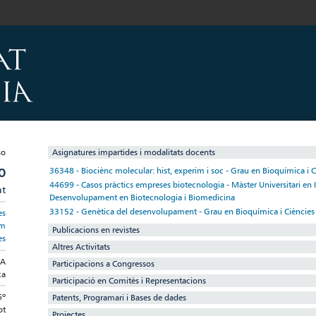
Asignatures impartides i modalitats docents
O
36348 - Biociènc molecular: hist, experim i soc - Grau en Bioquímica i
44699 - Casos pràctics empreses biotecnologia - Màster Universitari en I
at
Desenvolupament en Biotecnologia i Biomedicina
33152 - Genètica del desenvolupament - Grau en Bioquímica i Cièncie
es
om
Publicacions en revistes
es
Altres Activitats
CA
Participacions a Congressos
ca
Participació en Comitès i Representacions
6º
Patents, Programari i Bases de dades
ot
Projectes