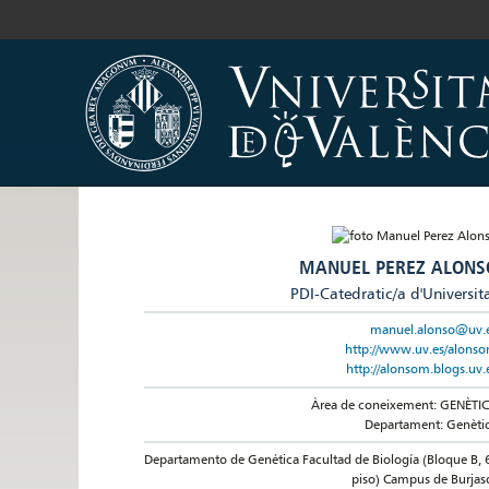
MANUEL PEREZ ALONS
PDI-Catedratic/a d'Universit
manuel.alonso@uv.
http://www.uv.es/alons
http://alonsom.blogs.uv.
Àrea de coneixement: GENÈTI
Departament: Genèti
Departamento de Genética Facultad de Biología (Bloque B, 
piso) Campus de Burjas