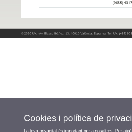
(9635) 431
© 2026 UV. - Av. Blasco Ibáñez, 13. 46010 València. Espanya. Tel. UV: (+34) 96
Cookies i política de privaci
La teva privacitat és important per a nosaltres. Per això