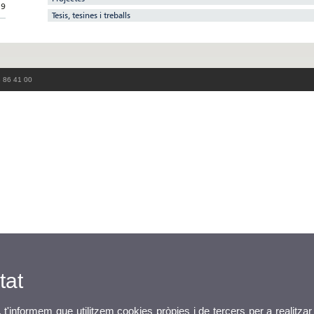
79
Tesis, tesines i treballs
3 86 41 00
tat
, t'informem que utilitzem cookies pròpies i de tercers per a realitzar