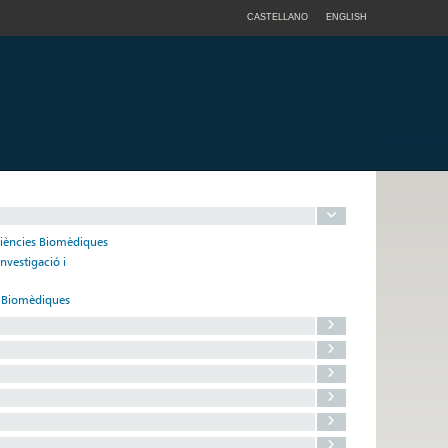
CASTELLANO
ENGLISH
 Ciències Biomèdiques
nvestigació i
s Biomèdiques