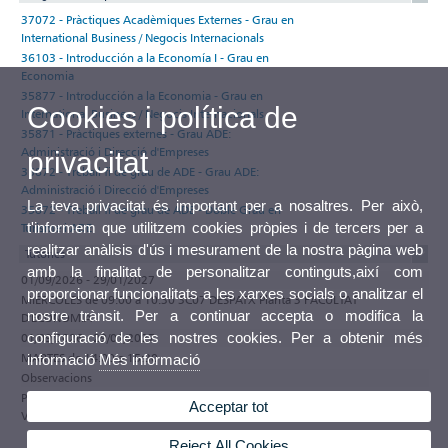
37072 - Pràctiques Acadèmiques Externes - Grau en
International Business / Negocis Internacionals
36103 - Introducción a la Economía I - Grau en
Economia
35877 - Introducción a la Economia - Grau en
Cookies i política de
International Business / Negocis Internacionals
35871 - Pràctiques externes - Grau ADE:
Administració i Direcció d'Empreses
privacitat
35872 - Treball fi de grau de ADE - Grau ADE:
Administració i Direcció d'Empreses
La teva privacitat és important per a nosaltres. Per això,
35872 - Treball fi de grau de ADE - Doble Grau en
t'informem que utilitzem cookies pròpies i de tercers per a
Turisme i ADE
realitzar anàlisis d'ús i mesurament de la nostra pàgina web
Tutories
amb la finalitat de personalitzar continguts,així com
01/09/2026 - 29/01/2027
proporcionar funcionalitats a les xarxes socials o analitzar el
MIÉRCOLES de 09:00 a 10:30 3C07 DESPATX Planta 3 FACULTAT
nostre trànsit. Per a continuar accepta o modifica la
D'ECONOMIA
configuració de les nostres cookies. Per a obtenir més
01/09/2026 - 29/01/2027
MARTES de 14:00 a 15:30
informació
Més informació
Observacions
Participa en el programa de tutories electròniques de la Universitat de
Acceptar tot
València
Reject All Cookies