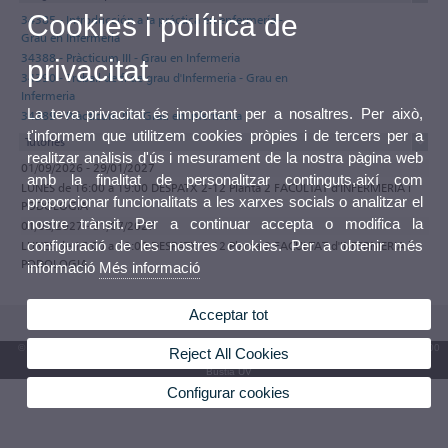
Cookies i política de
34385 - Introducción a la práctica en enfermería -
Grau en Infermeria
34388 - Pràcticum III - Grau en Infermeria
privacitat
34390 - Treball de fi de grau d'Infermeria - Grau en
Infermeria
La teva privacitat és important per a nosaltres. Per això,
34389 - Pràcticum IV - Grau en Infermeria
t'informem que utilitzem cookies pròpies i de tercers per a
Tutories
realitzar anàlisis d'ús i mesurament de la nostra pàgina web
01/09/2026 - 29/01/2027
amb la finalitat de personalitzar continguts,així com
LUNES de 16:00 a 19:00 DESPATX 2-12 Planta 2 FACULTAT d'INFERMERIA i
proporcionar funcionalitats a les xarxes socials o analitzar el
PODOLOGIA
nostre trànsit. Per a continuar accepta o modifica la
01/02/2027 - 31/07/2027
configuració de les nostres cookies. Per a obtenir més
LUNES de 16:00 a 19:00 DESPATX 2-12 Planta 2 FACULTAT d'INFERMERIA i
PODOLOGIA
informació
Més informació
Acceptar tot
© 2026 UV. - Av. Blasco Ibáñez, 13. 46010 València. Espanya. Tel. UV: (+34) 963 86 41 00
Reject All Cookies
Bústia UV
Configurar cookies