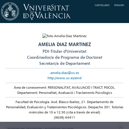
CASTELLANO
ENGLISH
AMELIA DIAZ MARTINEZ
PDI-Titular d'Universitat
Coordinador/a de Programa de Doctorat
Secretari/a de Departament
amelia.diaz@uv.es
http://www.uv.es/amd
Àrea de coneixement: PERSONALITAT, AVALUACIÓ I TRACT. PSICOL.
Departament: Personalitat, Avaluació i Tractaments Psicològics
Facultad de Psicología. Avd. Blasco Ibañez, 21. Departamento de
Personalidad, Evaluación y Tratamientos Psicológicos. Despacho 301. Tutorías
miércoles de 10 a 12:30 (cita a través de email)
(9638) 64411
Asignatures impartides i modalitats docents