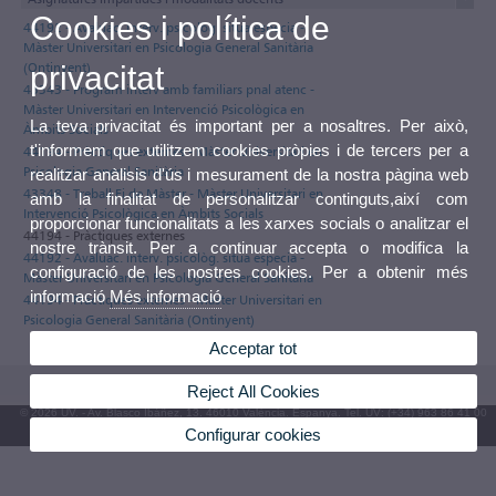
Cookies i política de
44192 - Avaluac. interv. psicològ. situa especia -
Màster Universitari en Psicologia General Sanitària
(Ontinyent)
privacitat
43343 - Program interv amb familiars pnal atenc -
Màster Universitari en Intervenció Psicològica en
La teva privacitat és important per a nosaltres. Per això,
Àmbits Socials
t'informem que utilitzem cookies pròpies i de tercers per a
44194 - Pràctiques externes - Màster Universitari en
Psicologia General Sanitària
realitzar anàlisis d'ús i mesurament de la nostra pàgina web
43348 - Treball Fi de Màster - Màster Universitari en
amb la finalitat de personalitzar continguts,així com
Intervenció Psicològica en Àmbits Socials
proporcionar funcionalitats a les xarxes socials o analitzar el
44194 - Pràctiques externes
nostre trànsit. Per a continuar accepta o modifica la
44192 - Avaluac. interv. psicològ. situa especia -
configuració de les nostres cookies. Per a obtenir més
Màster Universitari en Psicologia General Sanitària
informació
Més informació
44194 - Pràctiques externes - Màster Universitari en
Psicologia General Sanitària (Ontinyent)
Acceptar tot
Reject All Cookies
© 2026 UV. - Av. Blasco Ibáñez, 13. 46010 València. Espanya. Tel. UV: (+34) 963 86 41 00
Configurar cookies
Bústia UV