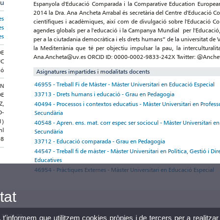
au
Espanyola d'Educació Comparada i la Comparative Education European S
2014 la Dra. Ana Ancheta Arrabal és secretària del Centre d'Educació C
es
científiques i acadèmiques, així com de divulgació sobre l'Educació Comp
es
agendes globals per a l'educació i la Campanya Mundial per l'Educació, 
es
per a la ciutadania democràtica i els drets humans” de la universitat d
la Mediterrània que té per objectiu impulsar la pau, la interculturalit
DE
Ana.Ancheta@uv.es ORCID ID: 0000-0002-9833-242X Twitter: @Anche
UC
ió
Asignatures impartides i modalitats docents
46955 - Treball Fi de Màster - Màster Universitari en Educació Especial
ÓN
33713 - Drets humans i educació - Grau en Pedagogia
DE
Z,
40494 - Processos i contextos educatius - Màster Universitari en Profess
D-
Secundària
1)
40548 - Apren. ens. mat. corr espec ser sociocul - Màster Universitari en
ml
Secundària
98
33712 - Educació comparada - Grau en Pedagogia
44547 - Treball fi de màster - Màster Universitari en Política, Gestió i D
Educatives
46954 - Pràctiques Externes - Màster Universitari en Educació Especial
tat
3 86 41 00
, t'informem que utilitzem cookies pròpies i de tercers per a realitzar