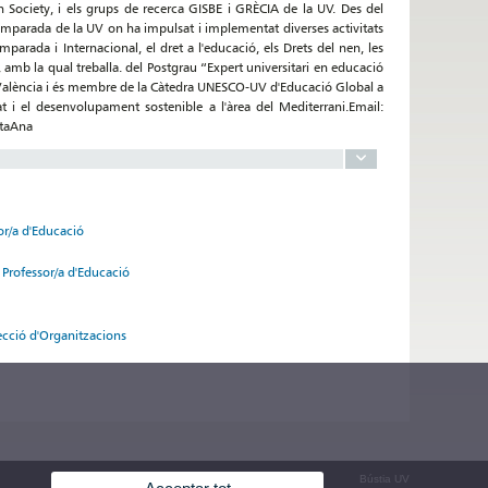
ociety, i els grups de recerca GISBE i GRÈCIA de la UV. Des del
omparada de la UV on ha impulsat i implementat diverses activitats
arada i Internacional, el dret a l'educació, els Drets del nen, les
amb la qual treballa. del Postgrau “Expert universitari en educació
e València i és membre de la Càtedra UNESCO-UV d'Educació Global a
at i el desenvolupament sostenible a l'àrea del Mediterrani.Email:
taAna
or/a d'Educació
 Professor/a d'Educació
irecció d'Organitzacions
Bústia UV