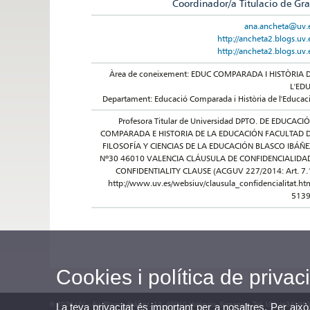
Coordinador/a Titulacio de Gr
ana.ancheta@uv.
http://ancheta2.blogs.uv.
http://ancheta2.blogs.uv.
Àrea de coneixement: EDUC COMPARADA I HISTÒRIA 
L'ED
Departament: Educació Comparada i Història de l'Educac
Profesora Titular de Universidad DPTO. DE EDUCACI
COMPARADA E HISTORIA DE LA EDUCACIÓN FACULTAD 
FILOSOFÍA Y CIENCIAS DE LA EDUCACIÓN BLASCO IBÁÑE
Nº30 46010 VALENCIA CLÁUSULA DE CONFIDENCIALIDA
CONFIDENTIALITY CLAUSE (ACGUV 227/2014: Art. 7.
http://www.uv.es/websiuv/clausula_confidencialitat.ht
513
Cookies i política de privaci
© 2026 UV. - Av. Blasco Ibáñez, 13. 46010 València. Espanya. Tel. UV: (+34) 96
La teva privacitat és important per a nosaltres. Per això