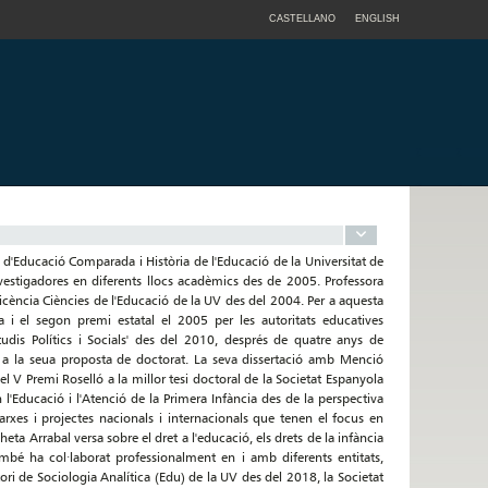
CASTELLANO
ENGLISH
d'Educació Comparada i Història de l'Educació de la Universitat de
estigadores en diferents llocs acadèmics des de 2005. Professora
licència Ciències de l'Educació de la UV des del 2004. Per a aquesta
 i el segon premi estatal el 2005 per les autoritats educatives
udis Polítics i Socials' des del 2010, després de quatre anys de
r a la seua proposta de doctorat. La seva dissertació amb Menció
l V Premi Roselló a la millor tesi doctoral de la Societat Espanyola
'Educació i l'Atenció de la Primera Infància des de la perspectiva
rxes i projectes nacionals i internacionals que tenen el focus en
eta Arrabal versa sobre el dret a l'educació, els drets de la infància
 també ha col·laborat professionalment en i amb diferents entitats,
ri de Sociologia Analítica (Edu) de la UV des del 2018, la Societat