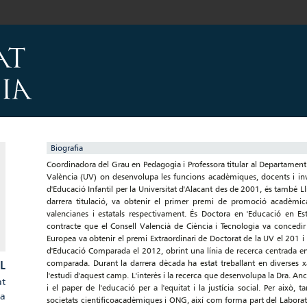
Biografia
Coordinadora del Grau en Pedagogia i Professora titular al Departament 
València (UV) on desenvolupa les funcions acadèmiques, docents i inv
d'Educació Infantil per la Universitat d'Alacant des de 2001, és també L
darrera titulació, va obtenir el primer premi de promoció acadèmica
valencianes i estatals respectivament. És Doctora en 'Educació en Est
contracte que el Consell Valencià de Ciència i Tecnologia va concedi
Europea va obtenir el premi Extraordinari de Doctorat de la UV el 201 i e
d'Educació Comparada el 2012, obrint una línia de recerca centrada en l
L
comparada. Durant la darrera dècada ha estat treballant en diverses xa
l'estudi d'aquest camp. L'interès i la recerca que desenvolupa la Dra. Anch
at
i el paper de l'educació per a l'equitat i la justícia social. Per això,
ca
societats cientificoacadèmiques i ONG, així com forma part del Laborato