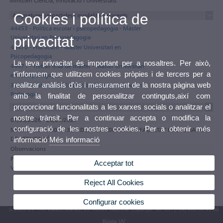
Ministeri Ciència, Innovació i Universitats
Cookies i política de
Asignatures impartides i modalitats docents
44453 - Política escolar i psicopedagogia - Màster
privacitat
Universitari en Psicopedagogia
44470 - Practicum - Màster Universitari en
Psicopedagogia
La teva privacitat és important per a nosaltres. Per això,
44471 - Treball final de màster - Màster Universitari
t'informem que utilitzem cookies pròpies i de tercers per a
en Psicopedagogia
realitzar anàlisis d'ús i mesurament de la nostra pàgina web
33913 - Història de l'Educació a Espanya - Grau en
Pedagogia
amb la finalitat de personalitzar continguts,així com
proporcionar funcionalitats a les xarxes socials o analitzar el
Tutories
nostre trànsit. Per a continuar accepta o modifica la
01/09/2026 - 29/01/2027
configuració de les nostres cookies. Per a obtenir més
MARTES de 11:00 a 13:00 DESPATX 306 Planta 3 FACULTAT FILOSOFIA I CC.
DE L'EDUCACIÓ
informació
Més informació
Observacions
Participa en el programa de tutories electròniques de la Universitat de
Acceptar tot
València
Reject All Cookies
Configurar cookies
© 2026 UV. - Av. Blasco Ibáñez, 13. 46010 València. Espanya. Tel. UV: (+34) 963 86 41 00
Bústia UV