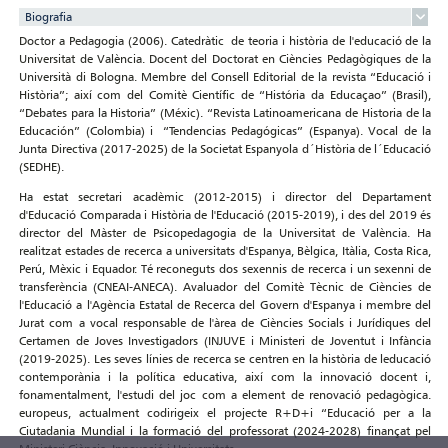
Biografia
Doctor a Pedagogia (2006). Catedràtic de teoria i història de l'educació de la
Universitat de València. Docent del Doctorat en Ciències Pedagògiques de la
Università di Bologna. Membre del Consell Editorial de la revista “Educació i
Història”; així com del Comitè Científic de “História da Educaçao” (Brasil),
“Debates para la Historia” (Méxic). “Revista Latinoamericana de Historia de la
Educación” (Colombia) i “Tendencias Pedagógicas” (Espanya). Vocal de la
Junta Directiva (2017-2025) de la Societat Espanyola d´Història de l´Educació
(SEDHE).
Ha estat secretari acadèmic (2012-2015) i director del Departament
d'Educació Comparada i Història de l'Educació (2015-2019), i des del 2019 és
director del Màster de Psicopedagogia de la Universitat de València. Ha
realitzat estades de recerca a universitats d'Espanya, Bèlgica, Itàlia, Costa Rica,
Perú, Mèxic i Equador. Té reconeguts dos sexennis de recerca i un sexenni de
transferència (CNEAI-ANECA). Avaluador del Comitè Tècnic de Ciències de
l'Educació a l'Agència Estatal de Recerca del Govern d'Espanya i membre del
Jurat com a vocal responsable de l'àrea de Ciències Socials i Jurídiques del
Certamen de Joves Investigadors (INJUVE i Ministeri de Joventut i Infància
(2019-2025). Les seves línies de recerca se centren en la història de leducació
contemporània i la política educativa, així com la innovació docent i,
fonamentalment, l'estudi del joc com a element de renovació pedagògica.
europeus, actualment codirigeix ​​el projecte R+D+i “Educació per a la
Ciutadania Mundial i la formació del professorat (2024-2028) finançat pel