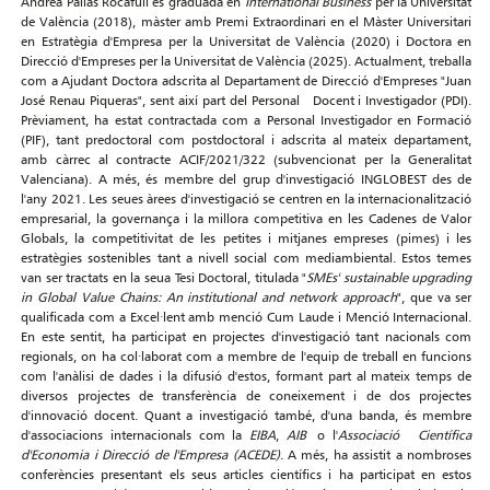
Andrea Pallàs Rocafull és graduada en
International Business
per la Universitat
de València (2018), màster amb Premi Extraordinari en el Màster Universitari
en Estratègia d'Empresa per la Universitat de València (2020) i Doctora en
Direcció d'Empreses per la Universitat de València (2025). Actualment, treballa
com a Ajudant Doctora adscrita al Departament de Direcció d'Empreses "Juan
José Renau Piqueras", sent així part del Personal Docent i Investigador (PDI).
Prèviament, ha estat contractada com a Personal Investigador en Formació
(PIF), tant predoctoral com postdoctoral i adscrita al mateix departament,
amb càrrec al contracte ACIF/2021/322 (subvencionat per la Generalitat
Valenciana). A més, és membre del grup d'investigació INGLOBEST des de
l'any 2021. Les seues àrees d'investigació se centren en la internacionalització
empresarial, la governança i la millora competitiva en les Cadenes de Valor
Globals, la competitivitat de les petites i mitjanes empreses (pimes) i les
estratègies sostenibles tant a nivell social com mediambiental. Estos temes
van ser tractats en la seua Tesi Doctoral, titulada "
SMEs' sustainable upgrading
in Global Value Chains: An institutional and network approach
", que va ser
qualificada com a Excel·lent amb menció Cum Laude i Menció Internacional.
En este sentit, ha participat en projectes d'investigació tant nacionals com
regionals, on ha col·laborat com a membre de l'equip de treball en funcions
com l'anàlisi de dades i la difusió d'estos, formant part al mateix temps de
diversos projectes de transferència de coneixement i de dos projectes
d'innovació docent. Quant a investigació també, d'una banda, és membre
d'associacions internacionals com la
EIBA
,
AIB
o l'
Associació Científica
d'Economia i Direcció de l'Empresa (ACEDE)
. A més, ha assistit a nombroses
conferències presentant els seus articles científics i ha participat en estos