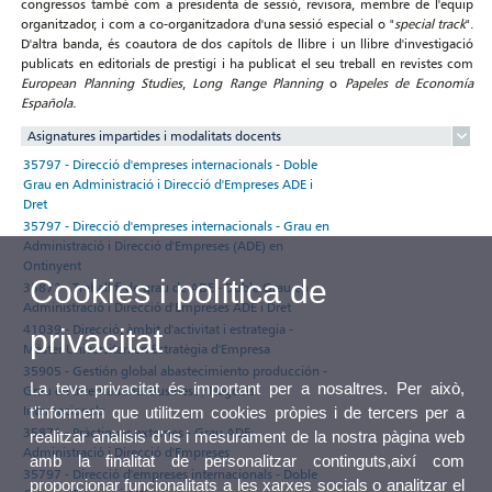
congressos també com a presidenta de sessió, revisora, membre de l'equip
organitzador, i com a co-organitzadora d'una sessió especial o "
special track
".
D'altra banda, és coautora de dos capítols de llibre i un llibre d'investigació
publicats en editorials de prestigi i ha publicat el seu treball en revistes com
European Planning Studies
,
Long Range Planning
o
Papeles de Economía
Española.
Asignatures impartides i modalitats docents
35797 - Direcció d'empreses internacionals - Doble
Grau en Administració i Direcció d'Empreses ADE i
Dret
35797 - Direcció d'empreses internacionals - Grau en
Administració i Direcció d'Empreses (ADE) en
Ontinyent
Cookies i política de
35872 - Treball fi de grau de ADE - Doble Grau en
Administració i Direcció d'Empreses ADE i Dret
41039 - Direcció, àmbit d'activitat i estrategia -
privacitat
Màster Universitari en Estratègia d'Empresa
35905 - Gestión global abastecimiento producción -
La teva privacitat és important per a nosaltres. Per això,
Grau en International Business / Negocis
Internacionals
t'informem que utilitzem cookies pròpies i de tercers per a
35871 - Pràctiques externes - Grau ADE:
realitzar anàlisis d'ús i mesurament de la nostra pàgina web
Administració i Direcció d'Empreses
amb la finalitat de personalitzar continguts,així com
35797 - Direcció d'empreses internacionals - Doble
proporcionar funcionalitats a les xarxes socials o analitzar el