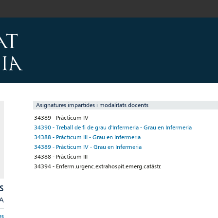
Asignatures impartides i modalitats docents
34389 - Pràcticum IV
34390 - Treball de fi de grau d'Infermeria - Grau en Infermeria
34388 - Pràcticum III - Grau en Infermeria
34389 - Pràcticum IV - Grau en Infermeria
34388 - Pràcticum III
34394 - Enferm.urgenc.extrahospit.emerg.catástr.
S
/A
es