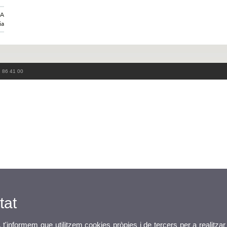
IA
ia
3 86 41 00
tat
, t'informem que utilitzem cookies pròpies i de tercers per a realitzar