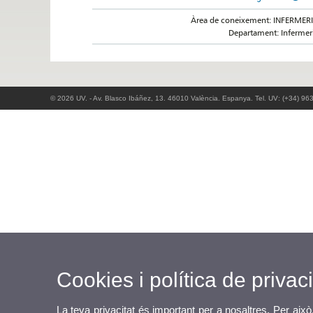
Àrea de coneixement: INFERMER
Departament: Infermer
© 2026 UV. - Av. Blasco Ibáñez, 13. 46010 València. Espanya. Tel. UV: (+34) 96
Cookies i política de privaci
La teva privacitat és important per a nosaltres. Per això