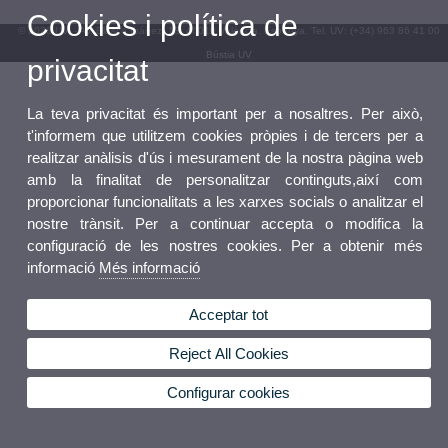
Cookies i política de
© 2026 UV. - Av. Blasco Ibáñez, 13. 46010 València. Espanya. Tel. UV: (+34) 963 86 41 00
Bústia UV
privacitat
La teva privacitat és important per a nosaltres. Per això,
t'informem que utilitzem cookies pròpies i de tercers per a
realitzar anàlisis d'ús i mesurament de la nostra pàgina web
amb la finalitat de personalitzar continguts,així com
proporcionar funcionalitats a les xarxes socials o analitzar el
nostre trànsit. Per a continuar accepta o modifica la
configuració de les nostres cookies. Per a obtenir més
informació
Més informació
Acceptar tot
Reject All Cookies
Configurar cookies