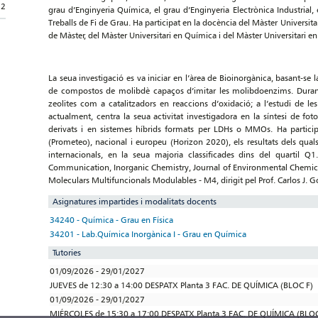
32
grau d’Enginyeria Química, el grau d’Enginyeria Electrònica Industrial,
Treballs de Fi de Grau. Ha participat en la docència del Màster Universita
de Màster, del Màster Universitari en Química i del Màster Universitari 
La seua investigació es va iniciar en l’àrea de Bioinorgànica, basant-se
de compostos de molibdè capaços d’imitar les molibdoenzims. Durant 
zeolites com a catalitzadors en reaccions d’oxidació; a l’estudi de le
actualment, centra la seua activitat investigadora en la síntesi de f
derivats i en sistemes híbrids formats per LDHs o MMOs. Ha partici
(Prometeo), nacional i europeu (Horizon 2020), els resultats dels qual
internacionals, en la seua majoria classificades dins del quartil
Communication, Inorganic Chemistry, Journal of Environmental Chemical E
Moleculars Multifuncionals Modulables - M4, dirigit pel Prof. Carlos J. 
Asignatures impartides i modalitats docents
34240 - Química - Grau en Física
34201 - Lab.Química Inorgànica I - Grau en Química
Tutories
01/09/2026 - 29/01/2027
JUEVES de 12:30 a 14:00 DESPATX Planta 3 FAC. DE QUÍMICA (BLOC F)
01/09/2026 - 29/01/2027
MIÉRCOLES de 15:30 a 17:00 DESPATX Planta 3 FAC. DE QUÍMICA (BLOC