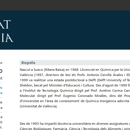
Biografia
Nascut a Sueca (Ribera Baixa) en 1968. Llicenciat en Química per la Univ
O
València (1997, directors de tesi els Profs. Antonio Cervilla Ávalos i El
at
1999 va realitzar una estada postdoctoral a Delft (Delft University of T
Sheldon, becat pel Ministeri d’Educació i Cultura. Des d’agost de 1999 fi
es
a l’Institut de Tecnologia Química dirigit pel Prof. Avelino Corma Ca
ra
Molecular dirigit pel Prof. Eugenio Coronado Miralles, dins del P
d’Universitat en l’àrea de coneixement de Química Inorgànica adscrit
CA
(Universitat de València).
ca
ca
00
Des de 1993 ha impartit docència universitària en diverses assignatures 
t.
Ciències Biològiques, Farmàcia, Ciència i Tecnologia dels Aliments i pr