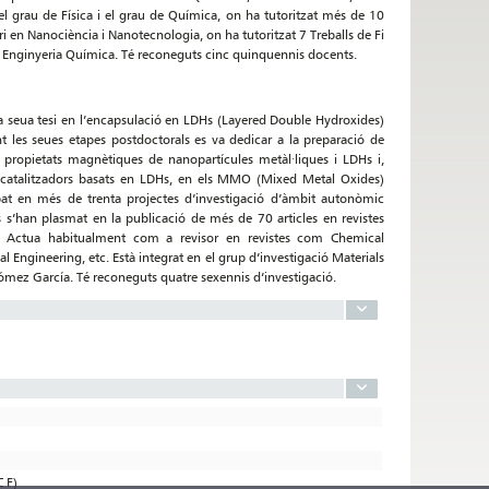
 el grau de Física i el grau de Química, on ha tutoritzat més de 10
ri en Nanociència i Nanotecnologia, on ha tutoritzat 7 Treballs de Fi
en Enginyeria Química. Té reconeguts cinc quinquennis docents.
 la seua tesi en l’encapsulació en LDHs (Layered Double Hydroxides)
les seues etapes postdoctorals es va dedicar a la preparació de
s propietats magnètiques de nanopartícules metàl·liques i LDHs i,
otocatalitzadors basats en LDHs, en els MMO (Mixed Metal Oxides)
pat en més de trenta projectes d’investigació d’àmbit autonòmic
s s’han plasmat en la publicació de més de 70 articles en revistes
 Q1. Actua habitualment com a revisor en revistes com Chemical
ngineering, etc. Està integrat en el grup d’investigació Materials
Gómez García. Té reconeguts quatre sexennis d’investigació.
 F)