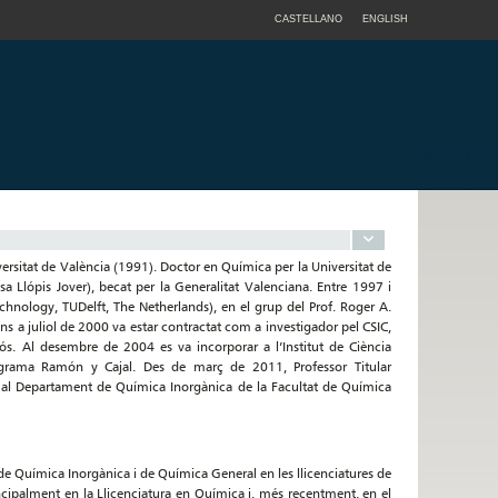
CASTELLANO
ENGLISH
ersitat de València (1991). Doctor en Química per la Universitat de
isa Llópis Jover), becat per la Generalitat Valenciana. Entre 1997 i
echnology, TUDelft, The Netherlands), en el grup del Prof. Roger A.
ns a juliol de 2000 va estar contractat com a investigador pel CSIC,
nós. Al desembre de 2004 es va incorporar a l’Institut de Ciència
rograma Ramón y Cajal. Des de març de 2011, Professor Titular
a al Departament de Química Inorgànica de la Facultat de Química
de Química Inorgànica i de Química General en les llicenciatures de
incipalment en la Llicenciatura en Química i, més recentment, en el