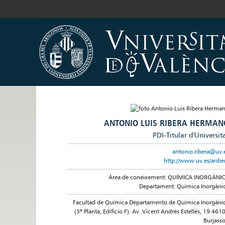
ANTONIO LUIS RIBERA HERMAN
PDI-Titular d'Universit
antonio.ribera@uv.
http://www.uv.es/aribe
Àrea de coneixement: QUÍMICA INORGÀNI
Departament: Química Inorgàni
Facultad de Química Departamento de Química Inorgáni
(3ª Planta, Edificio F). Av. Vicent Andrés Estellés, 19 461
Burjasso