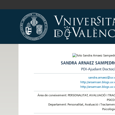
SANDRA ARNAEZ SAMPEDR
PDI-Ajudant Doctor
sandra.arnaez@uv.
http://arsamsan.blogs.uv.
http://arsamsan.blogs.uv.
Àrea de coneixement: PERSONALITAT, AVALUACIÓ I TRAC
PSICO
Departament: Personalitat, Avaluació i Tractamen
Psicològi