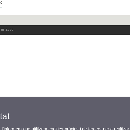
40
3 86 41 00
tat
, t'informem que utilitzem cookies pròpies i de tercers per a realitzar