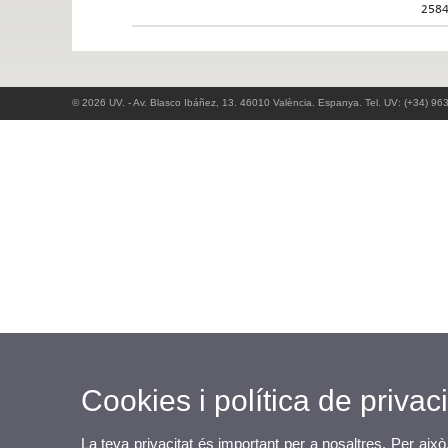
258
© 2026 UV. - Av. Blasco Ibáñez, 13. 46010 València. Espanya. Tel. UV: (+34) 96
Cookies i política de privaci
La teva privacitat és important per a nosaltres. Per això