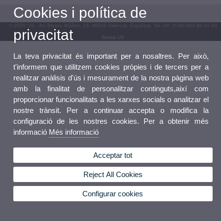
Cookies i política de
© 2026 UV. - Av. Blasco Ibáñez, 13. 46010 València. Espanya. Tel. UV: (+34) 963 86 41 00
privacitat
Bústia UV
La teva privacitat és important per a nosaltres. Per això,
t'informem que utilitzem cookies pròpies i de tercers per a
realitzar anàlisis d'ús i mesurament de la nostra pàgina web
amb la finalitat de personalitzar continguts,així com
proporcionar funcionalitats a les xarxes socials o analitzar el
nostre trànsit. Per a continuar accepta o modifica la
configuració de les nostres cookies. Per a obtenir més
informació
Més informació
Acceptar tot
Reject All Cookies
Configurar cookies