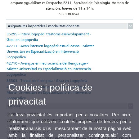
amparo.ygual@uv.es Despacho F211. Facultad de Psicología. Horario de
atención: Jueves de 11 a 14h.
96 3983841
Asignatures impartides i modalitats docents
35295 - Interv.logopèd. trastorns esenvolupament -
Grau en Logopèdia
42711 - Avan.interven.logopèd: estudi casos - Màster
Universitari en Especialització en Intervenció
Logopèdica
42710 - Avanços en neurociència del llenguatge -
Màster Universitari en Especialització en Intervenció
Logopèdica
35303 - Treball de fi de grau - Grau en Logopèdia
Cookies i política de
42712 - Formació en desenvolupament professional -
Màster Universitari en Especialització en Intervenció
Logopèdica
privacitat
Tutories
01/09/2026 - 29/01/2027
La teva privacitat és important per a nosaltres. Per això,
LUNES de 13:00 a 14:00 DESPATX F-211 Planta 2 FACULTAT PSICOLOGIA I
t'informem que utilitzem cookies pròpies i de tercers per a
LOGOPÈDIA
realitzar anàlisis d'ús i mesurament de la nostra pàgina web
01/09/2026 - 29/01/2027
amb la finalitat de personalitzar continguts,així com
MARTES de 11:30 a 13:00 DESPATX F-211 Planta 2 FACULTAT PSICOLOGIA I