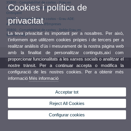
35800 - Comptabilitat de costos - Grau en
Cookies i política de
Administració i Direcció d'Empreses (ADE) en
Ontinyent
privacitat
35800 - Comptabilitat de costos - Grau ADE:
Administració i Direcció d'Empreses
35800 - Comptabilitat de costos - Doble Grau en
La teva privacitat és important per a nosaltres. Per això,
Turisme i ADE
t'informem que utilitzem cookies pròpies i de tercers per a
realitzar anàlisis d'ús i mesurament de la nostra pàgina web
amb la finalitat de personalitzar continguts,així com
proporcionar funcionalitats a les xarxes socials o analitzar el
© 2026 UV. - Av. Blasco Ibáñez, 13. 46010 València. Espanya. Tel. UV: (+34) 963 86 41 00
nostre trànsit. Per a continuar accepta o modifica la
Bústia UV
configuració de les nostres cookies. Per a obtenir més
informació
Més informació
Acceptar tot
Reject All Cookies
Configurar cookies