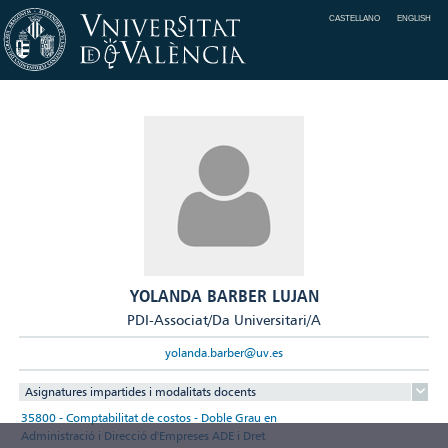
CASTELLANO
ENGLISH
YOLANDA BARBER LUJAN
PDI-Associat/Da Universitari/A
yolanda.barber@uv.es
Asignatures impartides i modalitats docents
35800 - Comptabilitat de costos - Doble Grau en
Administració i Direcció d'Empreses ADE i Dret