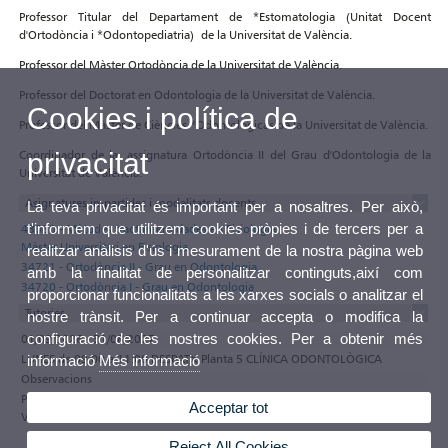
Professor Titular del Departament de *Estomatologia (Unitat Docent
d'Ortodòncia i *Odontopediatria) de la Universitat de València.
Professor del Màster Ortodòncia de la Universitat de València.
Professor del Doctorat en Odontologia de la Universitat de València.
Cookies i política de
Professor del Màster de Ciències *Odontológicas de la Universitat de València.
privacitat
Coordinador de la assignatura Ortodòncia II del Grau d'Odontologia de la
Universitat de València.
Asignatures impartides i modalitats docents
La teva privacitat és important per a nosaltres. Per això,
t'informem que utilitzem cookies pròpies i de tercers per a
43080 - Mètodes tractament dades en Fisiologia -
Màster Universitari en Fisiologia
realitzar anàlisis d'ús i mesurament de la nostra pàgina web
34721 - Ortodòncia II - Grau en Odontologia
amb la finalitat de personalitzar continguts,així com
34720 - Ortodòncia I - Grau en Odontologia
proporcionar funcionalitats a les xarxes socials o analitzar el
Tutories
nostre trànsit. Per a continuar accepta o modifica la
configuració de les nostres cookies. Per a obtenir més
01/09/2026 - 31/08/2027
LUNES de 09:00 a 11:00 DESPATX Planta 5 CLÍNICA ODONTOLÒGICA
informació
Més informació
Observacions
Participa en el programa de tutories electròniques de la Universitat de
Acceptar tot
València
Reject All Cookies