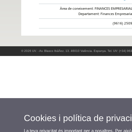
Àrea de coneixement: FINANCES EMPRESARIA
Departament: Finances Empresaria
(9616) 250
© 2026 UV. - Av. Blasco Ibáñez, 13. 46010 València. Espanya. Tel. UV: (+34) 96
Cookies i política de privaci
La teva privacitat és important per a nosaltres. Per això