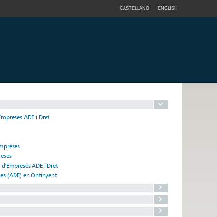
CASTELLANO
ENGLISH
'Empreses ADE i Dret
Empreses
reses
ó d'Empreses ADE i Dret
eses (ADE) en Ontinyent