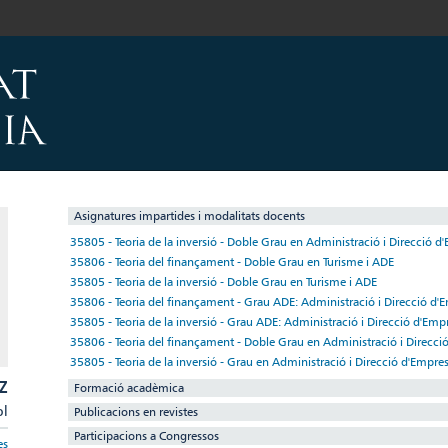
Asignatures impartides i modalitats docents
35805 - Teoria de la inversió - Doble Grau en Administració i Direcció d
35806 - Teoria del finançament - Doble Grau en Turisme i ADE
35805 - Teoria de la inversió - Doble Grau en Turisme i ADE
35806 - Teoria del finançament - Grau ADE: Administració i Direcció d'
35805 - Teoria de la inversió - Grau ADE: Administració i Direcció d'Emp
35806 - Teoria del finançament - Doble Grau en Administració i Direcci
35805 - Teoria de la inversió - Grau en Administració i Direcció d'Empr
Z
Formació acadèmica
pl
Publicacions en revistes
Participacions a Congressos
es