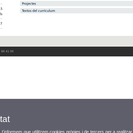
Projectes
LS
Textos del currículum
ls
97
3 86 41 00
tat
, t'informem que utilitzem cookies pròpies i de tercers per a realitzar