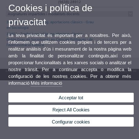
(9638) 28912
Cookies i política de
Asignatures impartides i modalitats docents
privacitat
34402 - Tradició sociològ.:aportacions clàssics - Grau
en Sociologia
34402 - Tradició sociològ.:aportacions clàssics -
La teva privacitat és important per a nosaltres. Per això,
Doble Grau en Sociologia i en Ciències Polítiques i de
t'informem que utilitzem cookies pròpies i de tercers per a
l'Administració Pública
realitzar anàlisis d'ús i mesurament de la nostra pàgina web
amb la finalitat de personalitzar continguts,així com
proporcionar funcionalitats a les xarxes socials o analitzar el
nostre trànsit. Per a continuar accepta o modifica la
© 2026 UV. - Av. Blasco Ibáñez, 13. 46010 València. Espanya. Tel. UV: (+34) 963 86 41 00
configuració de les nostres cookies. Per a obtenir més
Bústia UV
informació
Més informació
Acceptar tot
Reject All Cookies
Configurar cookies