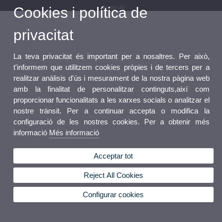
Cookies i política de
Bústia UV
privacitat
La teva privacitat és important per a nosaltres. Per això,
t'informem que utilitzem cookies pròpies i de tercers per a
realitzar anàlisis d'ús i mesurament de la nostra pàgina web
amb la finalitat de personalitzar continguts,així com
proporcionar funcionalitats a les xarxes socials o analitzar el
nostre trànsit. Per a continuar accepta o modifica la
configuració de les nostres cookies. Per a obtenir més
informació
Més informació
Acceptar tot
Reject All Cookies
Configurar cookies