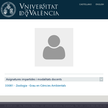
CASTELLANO
ENGLISH
Asignatures impartides i modalitats docents
33081 - Zoologia - Grau en Ciències Ambientals
© 2026 UV. - Av. Blasco Ibáñez, 13. 46010 València. Espanya. Tel. UV: (+34) 963 86 41 00