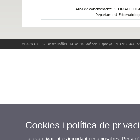
Àrea de coneixement: ESTOMATOLOG
Departament: Estomatolog
© 2026 UV. - Av. Blasco Ibáñez, 13. 46010 València. Espanya. Tel. UV: (+34) 96
Cookies i política de privaci
La teva privacitat és important per a nosaltres. Per això