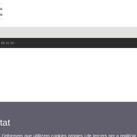
IA
ia
3 86 41 00
tat
, t'informem que utilitzem cookies pròpies i de tercers per a realitzar