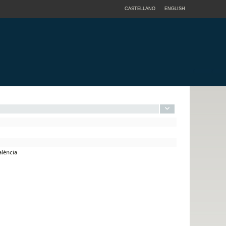
CASTELLANO
ENGLISH
alència