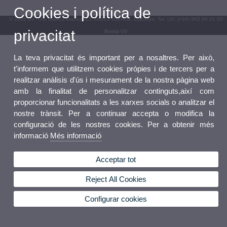
Cookies i política de
© 2026 UV. - Av. Blasco Ibáñez, 13. 46010 València. Espanya. Tel. UV: (+34) 963 86 41 00
privacitat
Bústia UV
La teva privacitat és important per a nosaltres. Per això,
t'informem que utilitzem cookies pròpies i de tercers per a
realitzar anàlisis d'ús i mesurament de la nostra pàgina web
amb la finalitat de personalitzar continguts,així com
proporcionar funcionalitats a les xarxes socials o analitzar el
nostre trànsit. Per a continuar accepta o modifica la
configuració de les nostres cookies. Per a obtenir més
informació
Més informació
Acceptar tot
Reject All Cookies
Configurar cookies