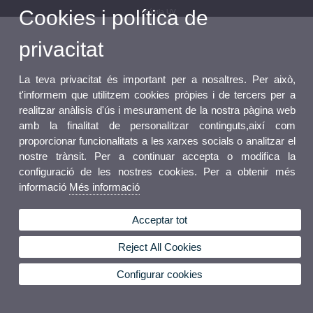
Cookies i política de
Bústia UV
privacitat
La teva privacitat és important per a nosaltres. Per això,
t'informem que utilitzem cookies pròpies i de tercers per a
realitzar anàlisis d'ús i mesurament de la nostra pàgina web
amb la finalitat de personalitzar continguts,així com
proporcionar funcionalitats a les xarxes socials o analitzar el
nostre trànsit. Per a continuar accepta o modifica la
configuració de les nostres cookies. Per a obtenir més
informació
Més informació
Acceptar tot
Reject All Cookies
Configurar cookies