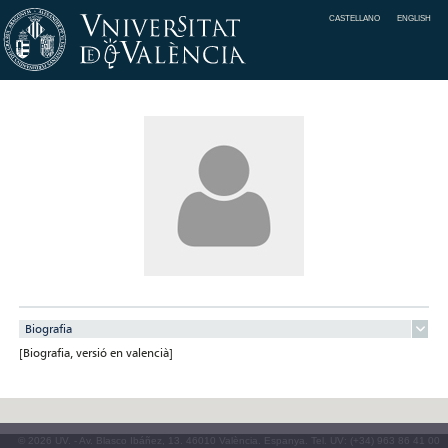
CASTELLANO
ENGLISH
Biografia
[Biografia, versió en valencià]
© 2026 UV. - Av. Blasco Ibáñez, 13. 46010 València. Espanya. Tel. UV: (+34) 963 86 41 00