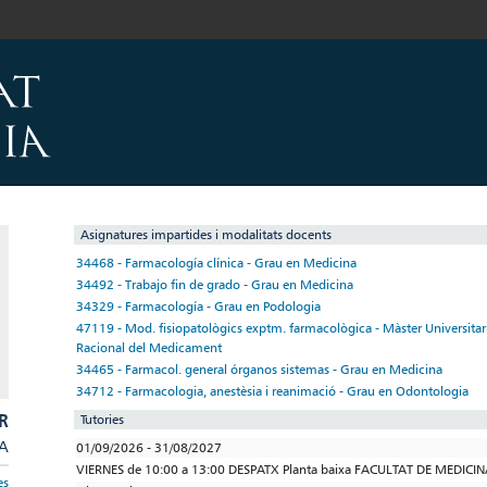
Asignatures impartides i modalitats docents
34468 - Farmacología clínica - Grau en Medicina
34492 - Trabajo fin de grado - Grau en Medicina
34329 - Farmacología - Grau en Podologia
47119 - Mod. fisiopatològics exptm. farmacològica - Màster Universitari
Racional del Medicament
34465 - Farmacol. general órganos sistemas - Grau en Medicina
34712 - Farmacologia, anestèsia i reanimació - Grau en Odontologia
R
Tutories
/A
01/09/2026 - 31/08/2027
VIERNES de 10:00 a 13:00 DESPATX Planta baixa FACULTAT DE MEDIC
es