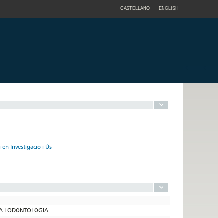
CASTELLANO
ENGLISH
 en Investigació i Ús
INA I ODONTOLOGIA