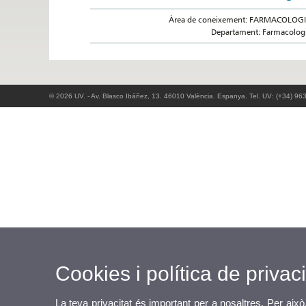
Àrea de coneixement: FARMACOLOG
Departament: Farmacolog
© 2026 UV. - Av. Blasco Ibáñez, 13. 46010 València. Espanya. Tel. UV: (+34) 96
Cookies i política de privaci
La teva privacitat és important per a nosaltres. Per això