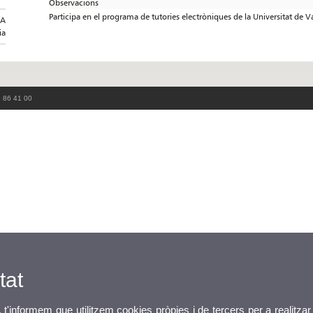
Observacions
Participa en el programa de tutories electròniques de la Universitat de V
IA
ia
3 86 41 00
tat
, t'informem que utilitzem cookies pròpies i de tercers per a realitzar