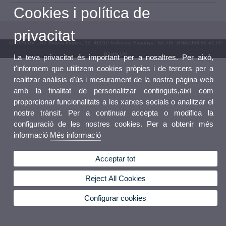
Cookies i política de
privacitat
© 2026 UV. - Av. Blasco Ibáñez, 13. 46010 València. Espanya. Tel. UV: (+34) 963 86 41 00
Bústia UV
La teva privacitat és important per a nosaltres. Per això,
t'informem que utilitzem cookies pròpies i de tercers per a
realitzar anàlisis d'ús i mesurament de la nostra pàgina web
amb la finalitat de personalitzar continguts,així com
proporcionar funcionalitats a les xarxes socials o analitzar el
nostre trànsit. Per a continuar accepta o modifica la
configuració de les nostres cookies. Per a obtenir més
informació
Més informació
Acceptar tot
Reject All Cookies
Configurar cookies