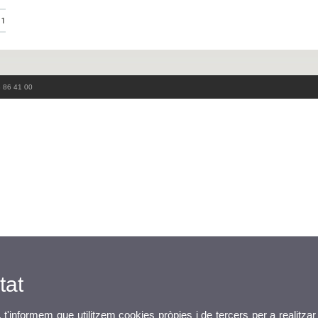
11
3 86 41 00
tat
, t'informem que utilitzem cookies pròpies i de tercers per a realitzar