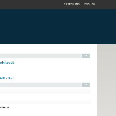
CASTELLANO
ENGLISH
dministració
 ADE i Dret
alència