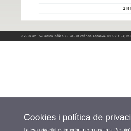
218
© 2026 UV. - Av. Blasco Ibáñez, 13. 46010 València. Espanya. Tel. UV: (+34) 96
Cookies i política de privaci
La teva privacitat és important per a nosaltres. Per això