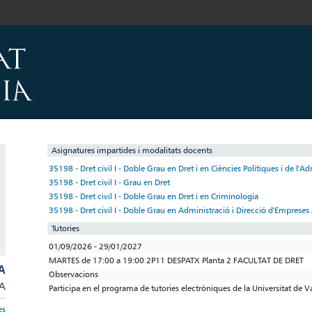
Asignatures impartides i modalitats docents
35198 - Dret civil I - Doble Grau en Dret i en Ciències Polítiques i de l'A
35198 - Dret civil I - Grau en Dret
35198 - Dret civil I - Doble Grau en Dret i en Criminologia
35198 - Dret civil I - Doble Grau en Administració i Direcció d'Empreses
Tutories
01/09/2026 - 29/01/2027
MARTES de 17:00 a 19:00 2P11 DESPATX Planta 2 FACULTAT DE DRET
A
Observacions
/A
Participa en el programa de tutories electròniques de la Universitat de V
es